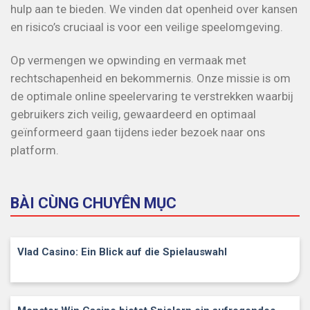
hulp aan te bieden. We vinden dat openheid over kansen
en risico’s cruciaal is voor een veilige speelomgeving.
Op vermengen we opwinding en vermaak met
rechtschapenheid en bekommernis. Onze missie is om
de optimale online speelervaring te verstrekken waarbij
gebruikers zich veilig, gewaardeerd en optimaal
geïnformeerd gaan tijdens ieder bezoek naar ons
platform.
BÀI CÙNG CHUYÊN MỤC
Vlad Casino: Ein Blick auf die Spielauswahl