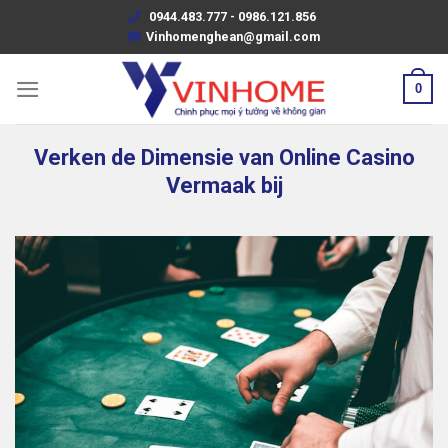
Skip
0944.483.777 - 0986.121.856
to
Vinhomenghean@gmail.com
content
0
Verken de Dimensie van Online Casino
Vermaak bij