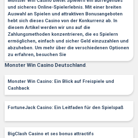
Monster Win Casino bietet Spielern ein aufregendes
und sicheres Online-Spielerlebnis. Mit einer breiten
Auswahl an Spielen und attraktiven Bonusangeboten
hebt sich dieses Casino von der Konkurrenz ab. In
diesem Artikel werden wir uns auf die
Zahlungsmethoden konzentrieren, die es Spielern
ermöglichen, einfach und sicher Geld einzuzahlen und
abzuheben. Um mehr über die verschiedenen Optionen
zu erfahren, besuchen Sie
Monster Win Casino Deutschland
.
Monster Win Casino: Ein Blick auf Freispiele und
Cashback
FortuneJack Casino: Ein Leitfaden für den Spielspaß
BigClash Casino et ses bonus attractifs