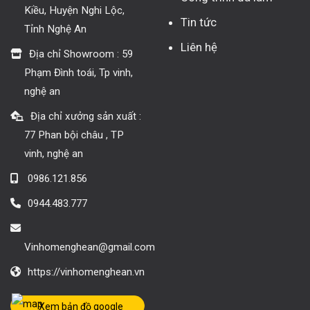
Kiều, Huyện Nghi Lộc,
Tin tức
Tỉnh Nghệ An
Liên hệ
Địa chỉ Showroom : 59
Phạm Đình toái, Tp vinh,
nghệ an
Địa chỉ xưởng sản xuất :
77 Phan bội châu , TP
vinh, nghệ an
0986.121.856
0944.483.777
Vinhomenghean@gmail.com
https://vinhomenghean.vn
Xem bản đồ google