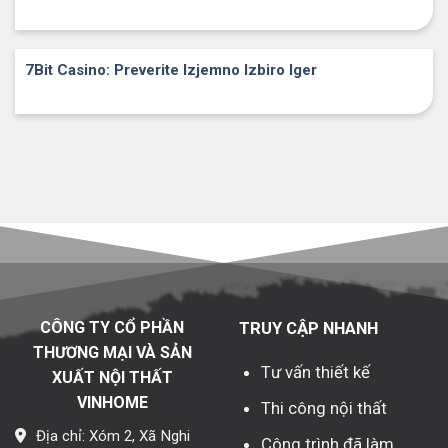
7Bit Casino: Preverite Izjemno Izbiro Iger
CÔNG TY CỔ PHẦN
TRUY CẬP NHANH
THƯƠNG MẠI VÀ SẢN
Tư vấn thiết kế
XUẤT NỘI THẤT
VINHOME
Thi công nội thất
Địa chỉ: Xóm 2, Xã Nghi
Công trình đã làm