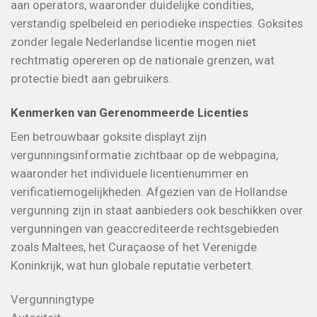
aan operators, waaronder duidelijke condities,
verstandig spelbeleid en periodieke inspecties. Goksites
zonder legale Nederlandse licentie mogen niet
rechtmatig opereren op de nationale grenzen, wat
protectie biedt aan gebruikers.
Kenmerken van Gerenommeerde Licenties
Een betrouwbaar goksite displayt zijn
vergunningsinformatie zichtbaar op de webpagina,
waaronder het individuele licentienummer en
verificatiemogelijkheden. Afgezien van de Hollandse
vergunning zijn in staat aanbieders ook beschikken over
vergunningen van geaccrediteerde rechtsgebieden
zoals Maltees, het Curaçaose of het Verenigde
Koninkrijk, wat hun globale reputatie verbetert.
Vergunningtype