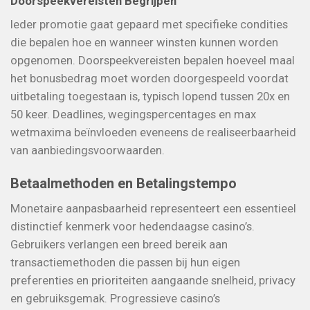
Doorspeekvereisten Begrijpen
Ieder promotie gaat gepaard met specifieke condities
die bepalen hoe en wanneer winsten kunnen worden
opgenomen. Doorspeekvereisten bepalen hoeveel maal
het bonusbedrag moet worden doorgespeeld voordat
uitbetaling toegestaan is, typisch lopend tussen 20x en
50 keer. Deadlines, wegingspercentages en max
wetmaxima beïnvloeden eveneens de realiseerbaarheid
van aanbiedingsvoorwaarden.
Betaalmethoden en Betalingstempo
Monetaire aanpasbaarheid representeert een essentieel
distinctief kenmerk voor hedendaagse casino’s.
Gebruikers verlangen een breed bereik aan
transactiemethoden die passen bij hun eigen
preferenties en prioriteiten aangaande snelheid, privacy
en gebruiksgemak. Progressieve casino’s