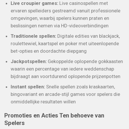
Live croupier games:
Live casinospellen met
ervaren spelleiders gestreamd vanuit professionele
omgevingen, waarbij spelers kunnen praten en
beslissingen nemen via HD-videoverbindingen
Traditionele spellen:
Digitale edities van blackjack,
roulettewiel, kaartspel en poker met uiteenlopende
bet-opties en doordachte diepgang
Jackpotspellen:
Gekoppelde oplopende gokkaasten
waarin een percentage van iedere weddenschap
bijdraagt aan voortdurend oplopende prijzenpotten
Instant spellen:
Snelle spellen zoals kraskaarten,
bingovariant en arcade-stijl games voor spelers die
onmiddellijke resultaten willen
Promoties en Acties Ten behoeve van
Spelers