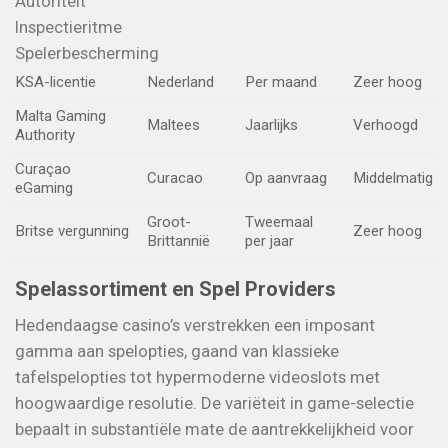
Autoriteit
Inspectieritme
Spelerbescherming
KSA-licentie
Nederland
Per maand
Zeer hoog
Malta Gaming
Maltees
Jaarlijks
Verhoogd
Authority
Curaçao
Curacao
Op aanvraag
Middelmatig
eGaming
Groot-
Tweemaal
Britse vergunning
Zeer hoog
Brittannië
per jaar
Spelassortiment en Spel Providers
Hedendaagse casino’s verstrekken een imposant
gamma aan spelopties, gaand van klassieke
tafelspelopties tot hypermoderne videoslots met
hoogwaardige resolutie. De variëteit in game-selectie
bepaalt in substantiële mate de aantrekkelijkheid voor