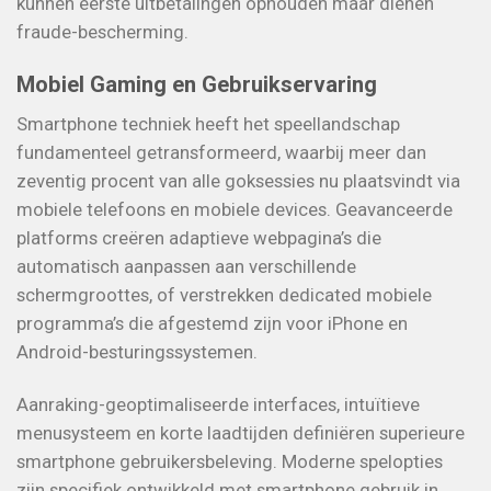
kunnen eerste uitbetalingen ophouden maar dienen
fraude-bescherming.
Mobiel Gaming en Gebruikservaring
Smartphone techniek heeft het speellandschap
fundamenteel getransformeerd, waarbij meer dan
zeventig procent van alle goksessies nu plaatsvindt via
mobiele telefoons en mobiele devices. Geavanceerde
platforms creëren adaptieve webpagina’s die
automatisch aanpassen aan verschillende
schermgroottes, of verstrekken dedicated mobiele
programma’s die afgestemd zijn voor iPhone en
Android-besturingssystemen.
Aanraking-geoptimaliseerde interfaces, intuïtieve
menusysteem en korte laadtijden definiëren superieure
smartphone gebruikersbeleving. Moderne spelopties
zijn specifiek ontwikkeld met smartphone gebruik in