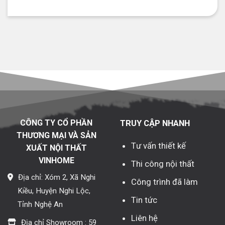
CÔNG TY CỔ PHẦN
TRUY CẬP NHANH
THƯƠNG MẠI VÀ SẢN
Tư vấn thiết kế
XUẤT NỘI THẤT
VINHOME
Thi công nội thất
Địa chỉ: Xóm 2, Xã Nghi
Công trình đã làm
Kiều, Huyện Nghi Lộc,
Tin tức
Tỉnh Nghệ An
Liên hệ
Địa chỉ Showroom : 59