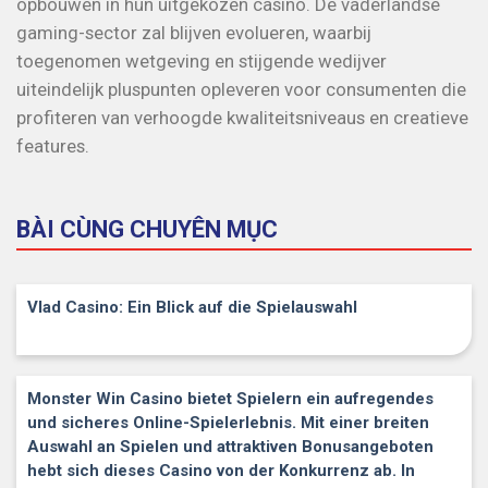
opbouwen in hun uitgekozen casino. De vaderlandse
gaming-sector zal blijven evolueren, waarbij
toegenomen wetgeving en stijgende wedijver
uiteindelijk pluspunten opleveren voor consumenten die
profiteren van verhoogde kwaliteitsniveaus en creatieve
features.
BÀI CÙNG CHUYÊN MỤC
Vlad Casino: Ein Blick auf die Spielauswahl
Monster Win Casino bietet Spielern ein aufregendes
und sicheres Online-Spielerlebnis. Mit einer breiten
Auswahl an Spielen und attraktiven Bonusangeboten
hebt sich dieses Casino von der Konkurrenz ab. In