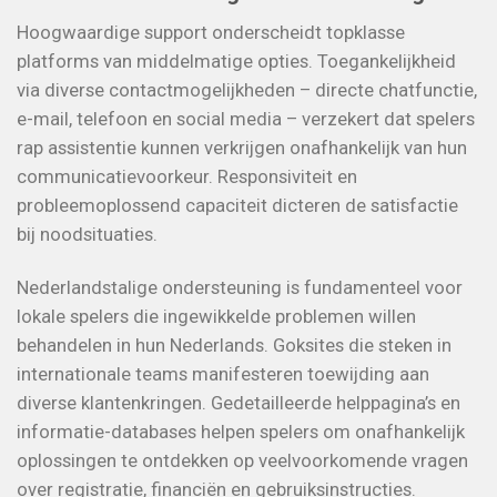
Hoogwaardige support onderscheidt topklasse
platforms van middelmatige opties. Toegankelijkheid
via diverse contactmogelijkheden – directe chatfunctie,
e-mail, telefoon en social media – verzekert dat spelers
rap assistentie kunnen verkrijgen onafhankelijk van hun
communicatievoorkeur. Responsiviteit en
probleemoplossend capaciteit dicteren de satisfactie
bij noodsituaties.
Nederlandstalige ondersteuning is fundamenteel voor
lokale spelers die ingewikkelde problemen willen
behandelen in hun Nederlands. Goksites die steken in
internationale teams manifesteren toewijding aan
diverse klantenkringen. Gedetailleerde helppagina’s en
informatie-databases helpen spelers om onafhankelijk
oplossingen te ontdekken op veelvoorkomende vragen
over registratie, financiën en gebruiksinstructies.