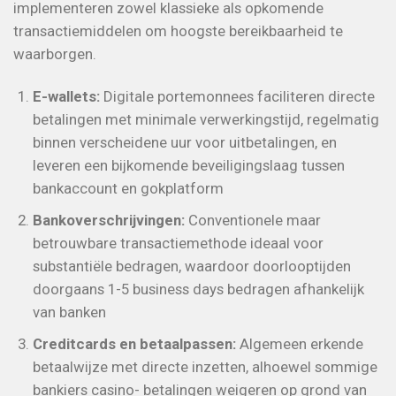
implementeren zowel klassieke als opkomende
transactiemiddelen om hoogste bereikbaarheid te
waarborgen.
E-wallets:
Digitale portemonnees faciliteren directe
betalingen met minimale verwerkingstijd, regelmatig
binnen verscheidene uur voor uitbetalingen, en
leveren een bijkomende beveiligingslaag tussen
bankaccount en gokplatform
Bankoverschrijvingen:
Conventionele maar
betrouwbare transactiemethode ideaal voor
substantiële bedragen, waardoor doorlooptijden
doorgaans 1-5 business days bedragen afhankelijk
van banken
Creditcards en betaalpassen:
Algemeen erkende
betaalwijze met directe inzetten, alhoewel sommige
bankiers casino- betalingen weigeren op grond van