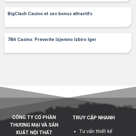
BigClash Casino et ses bonus attractifs
7Bit Casino: Preverite Izjemno Izbiro Iger
CÔNG TY CỔ PHẦN
TRUY CẬP NHANH
THƯƠNG MẠI VÀ SẢN
Tư vấn thiết kế
XUẤT NỘI THẤT