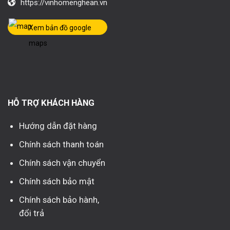
https://vinhomenghean.vn
Xem bản đồ google
maps
HỖ TRỢ KHÁCH HÀNG
Hướng dẫn đặt hàng
Chính sách thanh toán
Chính sách vận chuyển
Chính sách bảo mật
Chính sách bảo hành,
đổi trả