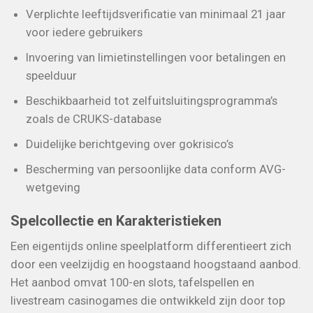
Verplichte leeftijdsverificatie van minimaal 21 jaar
voor iedere gebruikers
Invoering van limietinstellingen voor betalingen en
speelduur
Beschikbaarheid tot zelfuitsluitingsprogramma’s
zoals de CRUKS-database
Duidelijke berichtgeving over gokrisico’s
Bescherming van persoonlijke data conform AVG-
wetgeving
Spelcollectie en Karakteristieken
Een eigentijds online speelplatform differentieert zich
door een veelzijdig en hoogstaand hoogstaand aanbod.
Het aanbod omvat 100-en slots, tafelspellen en
livestream casinogames die ontwikkeld zijn door top