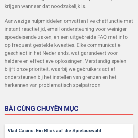
krijgen wanneer dat noodzakelijk is.
Aanwezige hulpmiddelen omvatten live chatfunctie met
instant reactietijd, email ondersteuning voor weiniger
spoedeisende zaken, en een uitgebreide FAQ met info
op frequent gestelde kwesties. Elke communicatie
geschiedt in het Nederlands, wat garandeert voor
heldere en effectieve oplossingen. Verstandig spelen
blijft onze prioriteit, waarbij we gebruikers actief
ondersteunen bij het instellen van grenzen en het
herkennen van problematisch spelpatroon.
BÀI CÙNG CHUYÊN MỤC
Vlad Casino: Ein Blick auf die Spielauswahl