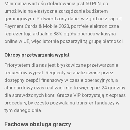
Minimalna wartość doładowania jest 50 PLN, co
umożliwia na elastyczne zarządzanie budżetem
gamingowym. Potwierdzony dane: w zgodzie z raport
Payment Cards & Mobile 2023, portfele elektroniczne
reprezentują aktualnie 38% ogółu operacji w kasyna
online w UE, więc istotnie poszerzyli tą grupę płatności.
Okresy przetwarzania wypłat
Priorytetem dla nas jest błyskawiczne przetwarzanie
requestów wypłat. Requesty są analizowane przez
dostępny zespół finansowy w czasie operacyjnych, a
standardowy czas realizacji nie to więcej niż 24 godziny
dla sprawdzonych kont. Gracze VIP korzystają z express
procedury, by często pozwala na transfer funduszy w
tym danego dnia.
Fachowa obsługa graczy