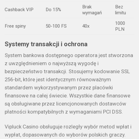
Brak
Bez
Cashback VIP
Do 15%
wymagań
limitu
1000
Free spiny
50-100 FS
40x
PLN
Systemy transakcji i ochrona
System bankowa dostępnego operatora jest stworzona
z uwzględnieniem o najwyższą wygodę i
bezpieczeństwo transakcji. Stosujemy kodowanie SSL
256-bit, które jest identycznym równoważnym
standardem wykorzystywanym przez placówki
finansowe na całej świecie. Wszystkie dane finansowe
są obsługiwane przez licencjonowanych dostawców
płatności kompatybilnych z wymaganiami PCI DSS.
Vipluck Casino obsługuje rozległy wybór metod wpłat i
wypłat, dopasowanych do wyborów polskich graczy.