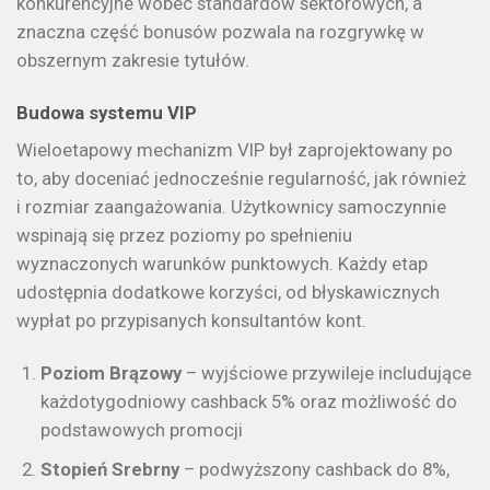
konkurencyjne wobec standardów sektorowych, a
znaczna część bonusów pozwala na rozgrywkę w
obszernym zakresie tytułów.
Budowa systemu VIP
Wieloetapowy mechanizm VIP był zaprojektowany po
to, aby doceniać jednocześnie regularność, jak również
i rozmiar zaangażowania. Użytkownicy samoczynnie
wspinają się przez poziomy po spełnieniu
wyznaczonych warunków punktowych. Każdy etap
udostępnia dodatkowe korzyści, od błyskawicznych
wypłat po przypisanych konsultantów kont.
Poziom Brązowy
– wyjściowe przywileje includujące
każdotygodniowy cashback 5% oraz możliwość do
podstawowych promocji
Stopień Srebrny
– podwyższony cashback do 8%,