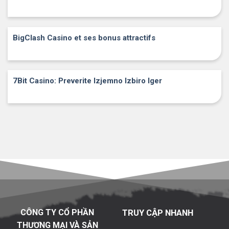
BigClash Casino et ses bonus attractifs
7Bit Casino: Preverite Izjemno Izbiro Iger
CÔNG TY CỔ PHẦN
TRUY CẬP NHANH
THƯƠNG MẠI VÀ SẢN