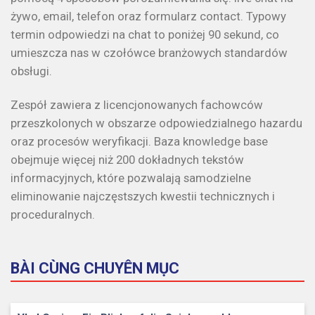
żywo, email, telefon oraz formularz contact. Typowy
termin odpowiedzi na chat to poniżej 90 sekund, co
umieszcza nas w czołówce branżowych standardów
obsługi.
Zespół zawiera z licencjonowanych fachowców
przeszkolonych w obszarze odpowiedzialnego hazardu
oraz procesów weryfikacji. Baza knowledge base
obejmuje więcej niż 200 dokładnych tekstów
informacyjnych, które pozwalają samodzielne
eliminowanie najczęstszych kwestii technicznych i
proceduralnych.
BÀI CÙNG CHUYÊN MỤC