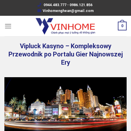
Skip
0944.483.777 - 0986.121.856
to
Vinhomenghean@gmail.com
content
0
Vipluck Kasyno – Kompleksowy
Przewodnik po Portalu Gier Najnowszej
Ery