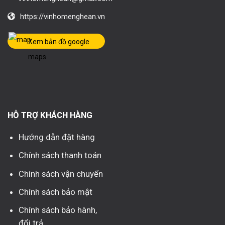
https://vinhomenghean.vn
Xem bản đồ google
maps
HỖ TRỢ KHÁCH HÀNG
Hướng dẫn đặt hàng
Chính sách thanh toán
Chính sách vận chuyển
Chính sách bảo mật
Chính sách bảo hành,
đổi trả