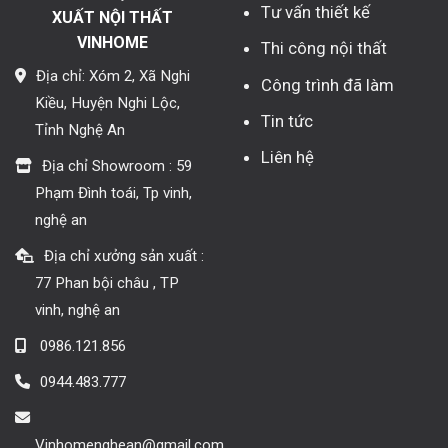
Tư vấn thiết kế
XUẤT NỘI THẤT
VINHOME
Thi công nội thất
Địa chỉ: Xóm 2, Xã Nghi
Công trình đã làm
Kiều, Huyện Nghi Lộc,
Tin tức
Tỉnh Nghệ An
Liên hệ
Địa chỉ Showroom : 59
Phạm Đình toái, Tp vinh,
nghệ an
Địa chỉ xưởng sản xuất :
77 Phan bội châu , TP
vinh, nghệ an
0986.121.856
0944.483.777
Vinhomenghean@gmail.com