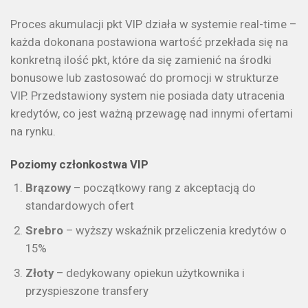
Proces akumulacji pkt VIP działa w systemie real-time –
każda dokonana postawiona wartość przekłada się na
konkretną ilość pkt, które da się zamienić na środki
bonusowe lub zastosować do promocji w strukturze
VIP. Przedstawiony system nie posiada daty utracenia
kredytów, co jest ważną przewagę nad innymi ofertami
na rynku.
Poziomy członkostwa VIP
Brązowy
– początkowy rang z akceptacją do
standardowych ofert
Srebro
– wyższy wskaźnik przeliczenia kredytów o
15%
Złoty
– dedykowany opiekun użytkownika i
przyspieszone transfery