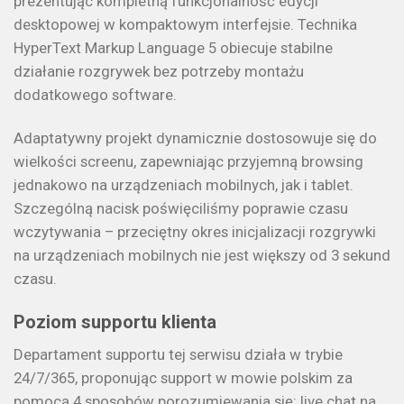
prezentując kompletną funkcjonalność edycji
desktopowej w kompaktowym interfejsie. Technika
HyperText Markup Language 5 obiecuje stabilne
działanie rozgrywek bez potrzeby montażu
dodatkowego software.
Adaptatywny projekt dynamicznie dostosowuje się do
wielkości screenu, zapewniając przyjemną browsing
jednakowo na urządzeniach mobilnych, jak i tablet.
Szczególną nacisk poświęciliśmy poprawie czasu
wczytywania – przeciętny okres inicjalizacji rozgrywki
na urządzeniach mobilnych nie jest większy od 3 sekund
czasu.
Poziom supportu klienta
Departament supportu tej serwisu działa w trybie
24/7/365, proponując support w mowie polskim za
pomocą 4 sposobów porozumiewania się: live chat na