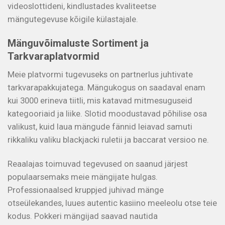
videoslottideni, kindlustades kvaliteetse
mängutegevuse kõigile külastajale.
Mänguvõimaluste Sortiment ja
Tarkvaraplatvormid
Meie platvormi tugevuseks on partnerlus juhtivate
tarkvarapakkujatega. Mängukogus on saadaval enam
kui 3000 erineva tiitli, mis katavad mitmesuguseid
kategooriaid ja liike. Slotid moodustavad põhilise osa
valikust, kuid laua mängude fännid leiavad samuti
rikkaliku valiku blackjacki ruletii ja baccarat versioo ne.
Reaalajas toimuvad tegevused on saanud järjest
populaarsemaks meie mängijate hulgas.
Professionaalsed kruppjed juhivad mänge
otseülekandes, luues autentic kasiino meeleolu otse teie
kodus. Pokkeri mängijad saavad nautida