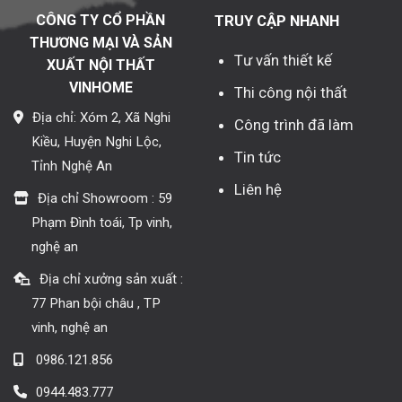
CÔNG TY CỔ PHẦN
TRUY CẬP NHANH
THƯƠNG MẠI VÀ SẢN
Tư vấn thiết kế
XUẤT NỘI THẤT
VINHOME
Thi công nội thất
Địa chỉ: Xóm 2, Xã Nghi
Công trình đã làm
Kiều, Huyện Nghi Lộc,
Tin tức
Tỉnh Nghệ An
Liên hệ
Địa chỉ Showroom : 59
Phạm Đình toái, Tp vinh,
nghệ an
Địa chỉ xưởng sản xuất :
77 Phan bội châu , TP
vinh, nghệ an
0986.121.856
0944.483.777