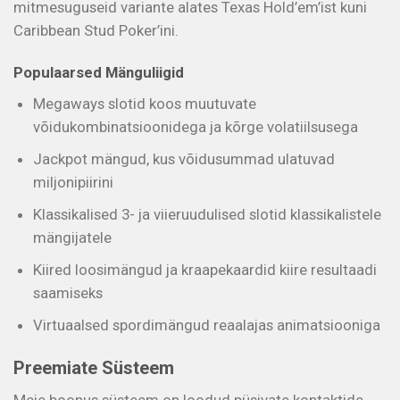
mitmesuguseid variante alates Texas Hold’em’ist kuni
Caribbean Stud Poker’ini.
Populaarsed Mänguliigid
Megaways slotid koos muutuvate
võidukombinatsioonidega ja kõrge volatiilsusega
Jackpot mängud, kus võidusummad ulatuvad
miljonipiirini
Klassikalised 3- ja viieruudulised slotid klassikalistele
mängijatele
Kiired loosimängud ja kraapekaardid kiire resultaadi
saamiseks
Virtuaalsed spordimängud reaalajas animatsiooniga
Preemiate Süsteem
Meie boonus süsteem on loodud püsivate kontaktide