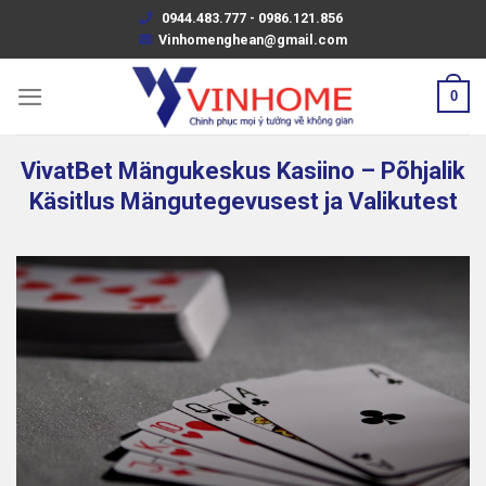
Skip
0944.483.777 - 0986.121.856
to
Vinhomenghean@gmail.com
content
0
VivatBet Mängukeskus Kasiino – Põhjalik
Käsitlus Mängutegevusest ja Valikutest