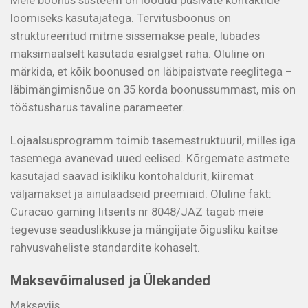
loomiseks kasutajatega. Tervitusboonus on
struktureeritud mitme sissemakse peale, lubades
maksimaalselt kasutada esialgset raha. Oluline on
märkida, et kõik boonused on läbipaistvate reeglitega –
läbimängimisnõue on 35 korda boonussummast, mis on
tööstusharus tavaline parameeter.
Lojaalsusprogramm toimib tasemestruktuuril, milles iga
tasemega avanevad uued eelised. Kõrgemate astmete
kasutajad saavad isikliku kontohaldurit, kiiremat
väljamakset ja ainulaadseid preemiaid. Oluline fakt:
Curacao gaming litsents nr 8048/JAZ tagab meie
tegevuse seaduslikkuse ja mängijate õigusliku kaitse
rahvusvaheliste standardite kohaselt.
Maksevõimalused ja Ülekanded
Makseviis