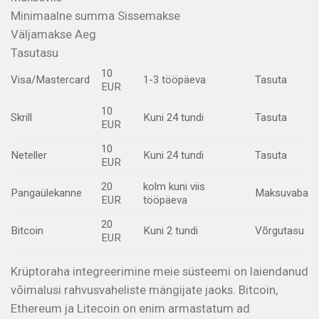
Minimaalne summa Sissemakse
Väljamakse Aeg
Tasutasu
10
Visa/Mastercard
1-3 tööpäeva
Tasuta
EUR
10
Skrill
Kuni 24 tundi
Tasuta
EUR
10
Neteller
Kuni 24 tundi
Tasuta
EUR
20
kolm kuni viis
Pangaülekanne
Maksuvaba
EUR
tööpäeva
20
Bitcoin
Kuni 2 tundi
Võrgutasu
EUR
Krüptoraha integreerimine meie süsteemi on laiendanud
võimalusi rahvusvaheliste mängijate jaoks. Bitcoin,
Ethereum ja Litecoin on enim armastatum ad