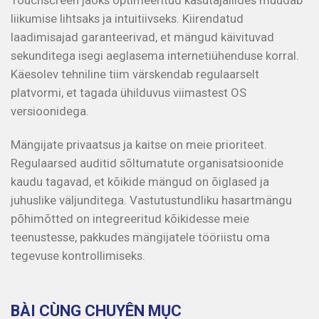
liikumise lihtsaks ja intuitiivseks. Kiirendatud
laadimisajad garanteerivad, et mängud käivituvad
sekunditega isegi aeglasema internetiühenduse korral.
Käesolev tehniline tiim värskendab regulaarselt
platvormi, et tagada ühilduvus viimastest OS
versioonidega.
Mängijate privaatsus ja kaitse on meie prioriteet.
Regulaarsed auditid sõltumatute organisatsioonide
kaudu tagavad, et kõikide mängud on õiglased ja
juhuslike väljunditega. Vastutustundliku hasartmängu
põhimõtted on integreeritud kõikidesse meie
teenustesse, pakkudes mängijatele tööriistu oma
tegevuse kontrollimiseks.
BÀI CÙNG CHUYÊN MỤC