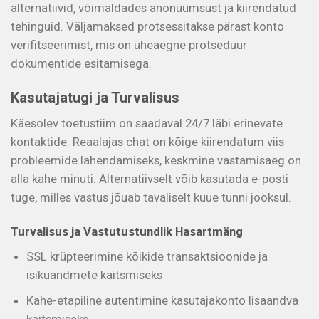
alternatiivid, võimaldades anonüümsust ja kiirendatud
tehinguid. Väljamaksed protsessitakse pärast konto
verifitseerimist, mis on üheaegne protseduur
dokumentide esitamisega.
Kasutajatugi ja Turvalisus
Käesolev toetustiim on saadaval 24/7 läbi erinevate
kontaktide. Reaalajas chat on kõige kiirendatum viis
probleemide lahendamiseks, keskmine vastamisaeg on
alla kahe minuti. Alternatiivselt võib kasutada e-posti
tuge, milles vastus jõuab tavaliselt kuue tunni jooksul.
Turvalisus ja Vastutustundlik Hasartmäng
SSL krüpteerimine kõikide transaktsioonide ja
isikuandmete kaitsmiseks
Kahe-etapiline autentimine kasutajakonto lisaandva
kaitsmiseks