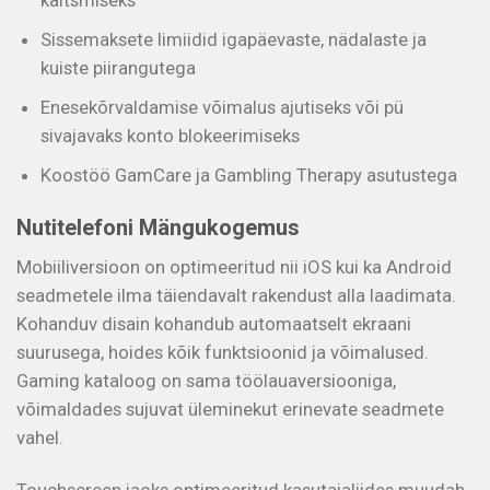
Sissemaksete limiidid igapäevaste, nädalaste ja
kuiste piirangutega
Enesekõrvaldamise võimalus ajutiseks või pü
sivajavaks konto blokeerimiseks
Koostöö GamCare ja Gambling Therapy asutustega
Nutitelefoni Mängukogemus
Mobiiliversioon on optimeeritud nii iOS kui ka Android
seadmetele ilma täiendavalt rakendust alla laadimata.
Kohanduv disain kohandub automaatselt ekraani
suurusega, hoides kõik funktsioonid ja võimalused.
Gaming kataloog on sama töölauaversiooniga,
võimaldades sujuvat üleminekut erinevate seadmete
vahel.
Touchscreen jaoks optimeeritud kasutajaliides muudab