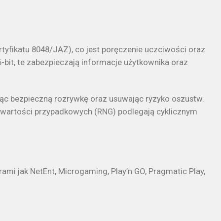
rtyfikatu 8048/JAZ), co jest poręczenie uczciwości oraz
it, te zabezpieczają informacje użytkownika oraz
ąc bezpieczną rozrywkę oraz usuwając ryzyko oszustw.
 wartości przypadkowych (RNG) podlegają cyklicznym
mi jak NetEnt, Microgaming, Play’n GO, Pragmatic Play,