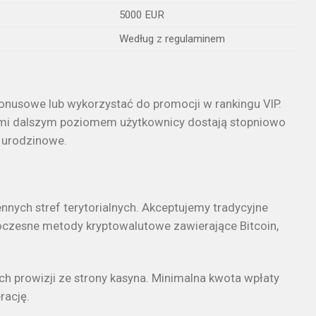
5000 EUR
Według z regulaminem
 bonusowe lub wykorzystać do promocji w rankingu VIP.
elkimi dalszym poziomem użytkownicy dostają stopniowo
y urodzinowe.
ych stref terytorialnych. Akceptujemy tradycyjne
nowoczesne metody kryptowalutowe zawierające Bitcoin,
prowizji ze strony kasyna. Minimalna kwota wpłaty
rację.