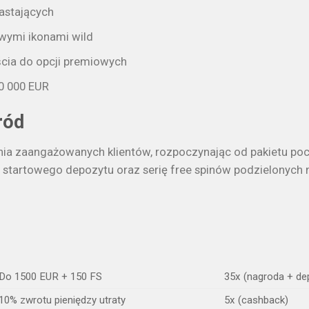
astających
wymi ikonami wild
ścia do opcji premiowych
0 000 EUR
ród
 zaangażowanych klientów, rozpoczynając od pakietu pocz
 startowego depozytu oraz serię free spinów podzielonych 
Do 1500 EUR + 150 FS
35x (nagroda + de
10% zwrotu pieniędzy utraty
5x (cashback)