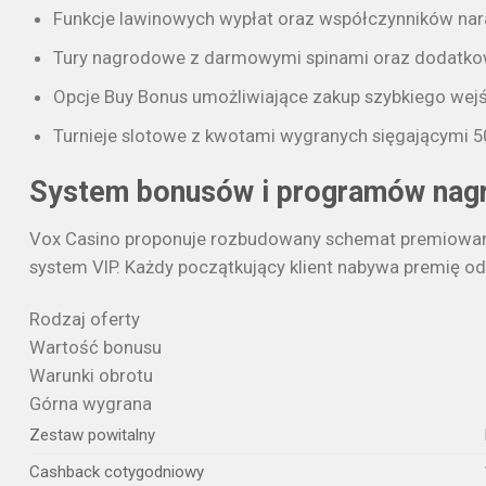
Funkcje lawinowych wypłat oraz współczynników nar
Tury nagrodowe z darmowymi spinami oraz dodatko
Opcje Buy Bonus umożliwiające zakup szybkiego wej
Turnieje slotowe z kwotami wygranych sięgającymi 5
System bonusów i programów nag
Vox Casino proponuje rozbudowany schemat premiowania
system VIP. Każdy początkujący klient nabywa premię od
Rodzaj oferty
Wartość bonusu
Warunki obrotu
Górna wygrana
Zestaw powitalny
Cashback cotygodniowy