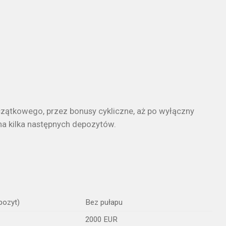
ątkowego, przez bonusy cykliczne, aż po wyłączny
na kilka następnych depozytów.
pozyt)
Bez pułapu
2000 EUR