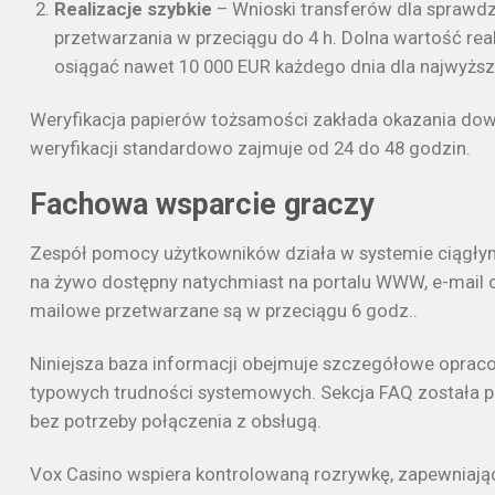
Realizacje szybkie
– Wnioski transferów dla sprawdz
przetwarzania w przeciągu do 4 h. Dolna wartość real
osiągać nawet 10 000 EUR każdego dnia dla najwyższy
Weryfikacja papierów tożsamości zakłada okazania dow
weryfikacji standardowo zajmuje od 24 do 48 godzin.
Fachowa wsparcie graczy
Zespół pomocy użytkowników działa w systemie ciągłym
na żywo dostępny natychmiast na portalu WWW, e-mail o
mailowe przetwarzane są w przeciągu 6 godz..
Niniejsza baza informacji obejmuje szczegółowe oprac
typowych trudności systemowych. Sekcja FAQ została p
bez potrzeby połączenia z obsługą.
Vox Casino wspiera kontrolowaną rozrywkę, zapewniając 