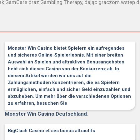
jak GamCare oraz Gambling Therapy, dając graczom wstęp do
Monster Win Casino bietet Spielern ein aufregendes
und sicheres Online-Spielerlebnis. Mit einer breiten
Auswahl an Spielen und attraktiven Bonusangeboten
hebt sich dieses Casino von der Konkurrenz ab. In
diesem Artikel werden wir uns auf die
Zahlungsmethoden konzentrieren, die es Spielern
ermöglichen, einfach und sicher Geld einzuzahlen und
abzuheben. Um mehr über die verschiedenen Optionen
zu erfahren, besuchen Sie
Monster Win Casino Deutschland
.
BigClash Casino et ses bonus attractifs