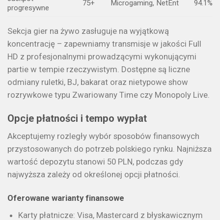
75+
Microgaming, NetEnt
94.1%
progresywne
Sekcja gier na żywo zasługuje na wyjątkową
koncentrację – zapewniamy transmisje w jakości Full
HD z profesjonalnymi prowadzącymi wykonującymi
partie w tempie rzeczywistym. Dostępne są liczne
odmiany ruletki, BJ, bakarat oraz nietypowe show
rozrywkowe typu Zwariowany Time czy Monopoly Live.
Opcje płatności i tempo wypłat
Akceptujemy rozległy wybór sposobów finansowych
przystosowanych do potrzeb polskiego rynku. Najniższa
wartość depozytu stanowi 50 PLN, podczas gdy
najwyższa zależy od określonej opcji płatności.
Oferowane warianty finansowe
Karty płatnicze: Visa, Mastercard z błyskawicznym