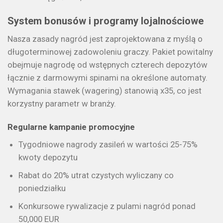
System bonusów i programy lojalnościowe
Nasza zasady nagród jest zaprojektowana z myślą o
długoterminowej zadowoleniu graczy. Pakiet powitalny
obejmuje nagrodę od wstępnych czterech depozytów
łącznie z darmowymi spinami na określone automaty.
Wymagania stawek (wagering) stanowią x35, co jest
korzystny parametr w branży.
Regularne kampanie promocyjne
Tygodniowe nagrody zasileń w wartości 25-75%
kwoty depozytu
Rabat do 20% utrat czystych wyliczany co
poniedziałku
Konkursowe rywalizacje z pulami nagród ponad
50,000 EUR