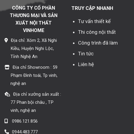
CÔNG TY CỔ PHẦN
TRUY CẬP NHANH
THƯƠNG MẠI VÀ SẢN
Tư vấn thiết kế
XUẤT NỘI THẤT
VINHOME
Thi công nội thất
Địa chỉ: Xóm 2, Xã Nghi
Công trình đã làm
Kiều, Huyện Nghi Lộc,
Tin tức
Tỉnh Nghệ An
Liên hệ
Địa chỉ Showroom : 59
Phạm Đình toái, Tp vinh,
nghệ an
Địa chỉ xưởng sản xuất :
77 Phan bội châu , TP
vinh, nghệ an
0986.121.856
0944.483.777