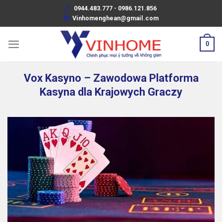
Skip
0944.483.777 - 0986.121.856
to
Vinhomenghean@gmail.com
content
0
Vox Kasyno – Zawodowa Platforma
Kasyna dla Krajowych Graczy