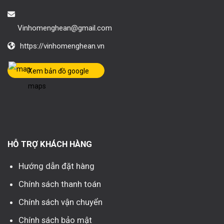
Vinhomenghean@gmail.com
https://vinhomenghean.vn
Xem bản đồ google
maps
HỖ TRỢ KHÁCH HÀNG
Hướng dẫn đặt hàng
Chính sách thanh toán
Chính sách vận chuyển
Chính sách bảo mật