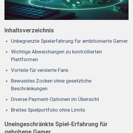
Inhaltsverzeichnis
Unbegrenzte Spielerfahrung für ambitionierte Gamer
Wichtige Abweichungen zu kontrollierten
Plattformen
Vorteile für versierte Fans
Bewusstes Zocken ohne gesetzliche
Beschränkungen
Diverse Payment-Optionen im Übersicht
Breites Spielportfolio ohne Limits
Uneingeschränkte Spiel-Erfahrung für
gehobene Gamer