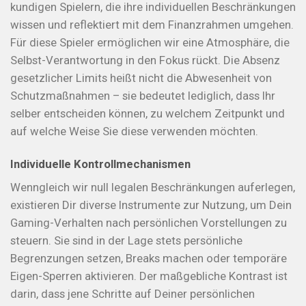
kundigen Spielern, die ihre individuellen Beschränkungen
wissen und reflektiert mit dem Finanzrahmen umgehen.
Für diese Spieler ermöglichen wir eine Atmosphäre, die
Selbst-Verantwortung in den Fokus rückt. Die Absenz
gesetzlicher Limits heißt nicht die Abwesenheit von
Schutzmaßnahmen – sie bedeutet lediglich, dass Ihr
selber entscheiden können, zu welchem Zeitpunkt und
auf welche Weise Sie diese verwenden möchten.
Individuelle Kontrollmechanismen
Wenngleich wir null legalen Beschränkungen auferlegen,
existieren Dir diverse Instrumente zur Nutzung, um Dein
Gaming-Verhalten nach persönlichen Vorstellungen zu
steuern. Sie sind in der Lage stets persönliche
Begrenzungen setzen, Breaks machen oder temporäre
Eigen-Sperren aktivieren. Der maßgebliche Kontrast ist
darin, dass jene Schritte auf Deiner persönlichen