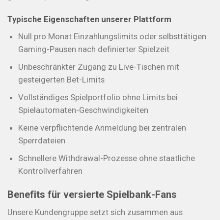
Typische Eigenschaften unserer Plattform
Null pro Monat Einzahlungslimits oder selbsttätigen
Gaming-Pausen nach definierter Spielzeit
Unbeschränkter Zugang zu Live-Tischen mit
gesteigerten Bet-Limits
Vollständiges Spielportfolio ohne Limits bei
Spielautomaten-Geschwindigkeiten
Keine verpflichtende Anmeldung bei zentralen
Sperrdateien
Schnellere Withdrawal-Prozesse ohne staatliche
Kontrollverfahren
Benefits für versierte Spielbank-Fans
Unsere Kundengruppe setzt sich zusammen aus