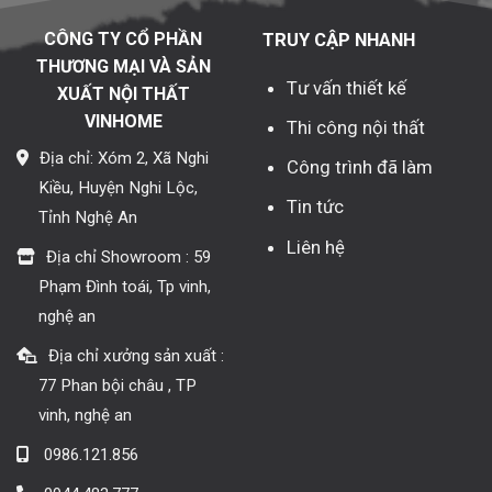
CÔNG TY CỔ PHẦN
TRUY CẬP NHANH
THƯƠNG MẠI VÀ SẢN
Tư vấn thiết kế
XUẤT NỘI THẤT
VINHOME
Thi công nội thất
Địa chỉ: Xóm 2, Xã Nghi
Công trình đã làm
Kiều, Huyện Nghi Lộc,
Tin tức
Tỉnh Nghệ An
Liên hệ
Địa chỉ Showroom : 59
Phạm Đình toái, Tp vinh,
nghệ an
Địa chỉ xưởng sản xuất :
77 Phan bội châu , TP
vinh, nghệ an
0986.121.856