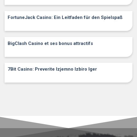
FortuneJack Casino: Ein Leitfaden für den Spielspaß
BigClash Casino et ses bonus attractifs
7Bit Casino: Preverite Izjemno Izbiro Iger