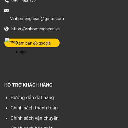
0944.483.777
Vinhomenghean@gmail.com
https://vinhomenghean.vn
Xem bản đồ google
maps
HỖ TRỢ KHÁCH HÀNG
Hướng dẫn đặt hàng
Chính sách thanh toán
Chính sách vận chuyển