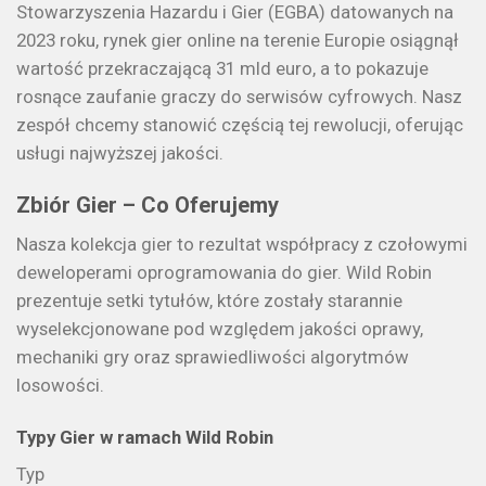
Stowarzyszenia Hazardu i Gier (EGBA) datowanych na
2023 roku, rynek gier online na terenie Europie osiągnął
wartość przekraczającą 31 mld euro, a to pokazuje
rosnące zaufanie graczy do serwisów cyfrowych. Nasz
zespół chcemy stanowić częścią tej rewolucji, oferując
usługi najwyższej jakości.
Zbiór Gier – Co Oferujemy
Nasza kolekcja gier to rezultat współpracy z czołowymi
deweloperami oprogramowania do gier. Wild Robin
prezentuje setki tytułów, które zostały starannie
wyselekcjonowane pod względem jakości oprawy,
mechaniki gry oraz sprawiedliwości algorytmów
losowości.
Typy Gier w ramach Wild Robin
Typ