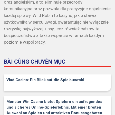
oraz angielskim, a to eliminuje przegrody
komunikacyjne oraz pozwala dla precyzyjne objaśnienie
każdej sprawy. Wild Robin to kasyno, jakie stawia
użytkownika w sercu uwagi, gwarantując nie wyłącznie
rozrywkę najwyższej klasy, lecz również całkowite
bezpieczeństwo a także wsparcie w ramach każdym
poziomie współpracy.
BÀI CÙNG CHUYÊN MỤC
Vlad Casino: Ein Blick auf die Spielauswahl
Monster Win Casino bietet Spielern ein aufregendes
und sicheres Online-Spielerlebnis. Mit einer breiten
Auswahl an Spielen und attraktiven Bonusangeboten