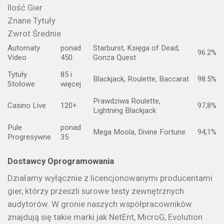
Ilość Gier
Znane Tytuły
Zwrot Średnie
Automaty
ponad
Starburst, Księga of Dead,
96.2%
Video
450
Gonza Quest
Tytuły
85 i
Blackjack, Roulette, Baccarat
98.5%
Stołowe
więcej
Prawdziwa Roulette,
Casino Live
120+
97,8%
Lightning Blackjack
Pule
ponad
Mega Moola, Divine Fortune
94,1%
Progresywne
35
Dostawcy Oprogramowania
Działamy wyłącznie z licencjonowanymi producentami
gier, którzy przeszli surowe testy zewnętrznych
audytorów. W gronie naszych współpracowników
znajdują się takie marki jak NetEnt, MicroG, Evolution