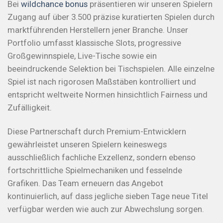
Bei
wildchance bonus
präsentieren wir unseren Spielern
Zugang auf über 3.500 präzise kuratierten Spielen durch
marktführenden Herstellern jener Branche. Unser
Portfolio umfasst klassische Slots, progressive
Großgewinnspiele, Live-Tische sowie ein
beeindruckende Selektion bei Tischspielen. Alle einzelne
Spiel ist nach rigorosen Maßstäben kontrolliert und
entspricht weltweite Normen hinsichtlich Fairness und
Zufälligkeit.
Diese Partnerschaft durch Premium-Entwicklern
gewährleistet unseren Spielern keineswegs
ausschließlich fachliche Exzellenz, sondern ebenso
fortschrittliche Spielmechaniken und fesselnde
Grafiken. Das Team erneuern das Angebot
kontinuierlich, auf dass jegliche sieben Tage neue Titel
verfügbar werden wie auch zur Abwechslung sorgen.