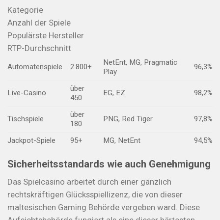
Kategorie
Anzahl der Spiele
Populärste Hersteller
RTP-Durchschnitt
NetEnt, MG, Pragmatic
Automatenspiele
2.800+
96,3%
Play
über
Live-Casino
EG, EZ
98,2%
450
über
Tischspiele
PNG, Red Tiger
97,8%
180
Jackpot-Spiele
95+
MG, NetEnt
94,5%
Sicherheitsstandards wie auch Genehmigung
Das Spielcasino arbeitet durch einer gänzlich
rechtskräftigen Glücksspiellizenz, die von dieser
maltesischen Gaming Behörde vergeben ward. Diese
Aufsichtsbehörde fungiert als eine dieser härtesten