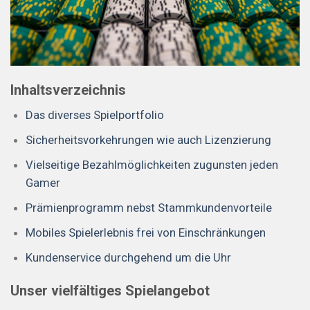
Inhaltsverzeichnis
Das diverses Spielportfolio
Sicherheitsvorkehrungen wie auch Lizenzierung
Vielseitige Bezahlmöglichkeiten zugunsten jeden
Gamer
Prämienprogramm nebst Stammkundenvorteile
Mobiles Spielerlebnis frei von Einschränkungen
Kundenservice durchgehend um die Uhr
Unser vielfältiges Spielangebot