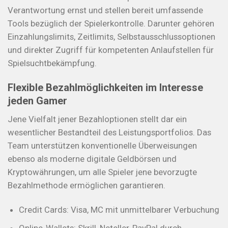
Verantwortung ernst und stellen bereit umfassende
Tools bezüglich der Spielerkontrolle. Darunter gehören
Einzahlungslimits, Zeitlimits, Selbstausschlussoptionen
und direkter Zugriff für kompetenten Anlaufstellen für
Spielsuchtbekämpfung.
Flexible Bezahlmöglichkeiten im Interesse
jeden Gamer
Jene Vielfalt jener Bezahloptionen stellt dar ein
wesentlicher Bestandteil des Leistungsportfolios. Das
Team unterstützen konventionelle Überweisungen
ebenso als moderne digitale Geldbörsen und
Kryptowährungen, um alle Spieler jene bevorzugte
Bezahlmethode ermöglichen garantieren.
Credit Cards: Visa, MC mit unmittelbarer Verbuchung
Online-Wallets: Skrill, Neteller, PayPal durch