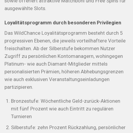
sowie offeriert attraktive Matchboni und Free Spins für
ausgewählte Slots.
Loyalitätsprogramm durch besonderen Privilegien
Das WildChance Loyalitätsprogramm besteht durch 5
progressiven Ebenen, die jeweils vorteilhaftere Vorteile
freischalten. Ab der Silberstufe bekommen Nutzer
Zugriff zu persönlichen Kontomanagern, wohingegen
Platinum- wie auch Diamant-Mitglieder mittels
personalisierten Prämien, höheren Abhebungsgrenzen
wie auch exklusiven Veranstaltungseinladungen
partizipieren.
Bronzestufe: Wöchentliche Geld-zurück-Aktionen
mit fünf Prozent wie auch Eintritt zu regulären
Turnieren
Silberstufe: zehn Prozent Rückzahlung, persönlicher