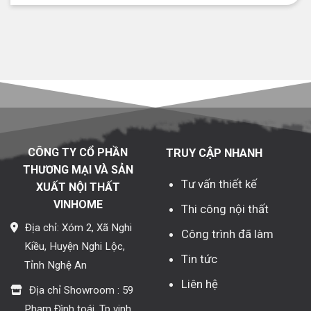
CÔNG TY CỔ PHẦN
TRUY CẬP NHANH
THƯƠNG MẠI VÀ SẢN
Tư vấn thiết kế
XUẤT NỘI THẤT
VINHOME
Thi công nội thất
Địa chỉ: Xóm 2, Xã Nghi
Công trình đã làm
Kiều, Huyện Nghi Lộc,
Tin tức
Tỉnh Nghệ An
Liên hệ
Địa chỉ Showroom : 59
Phạm Đình toái, Tp vinh,