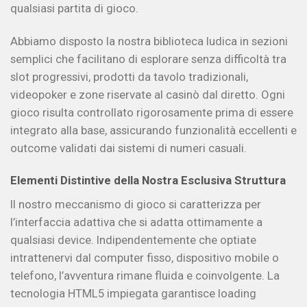
qualsiasi partita di gioco.
Abbiamo disposto la nostra biblioteca ludica in sezioni
semplici che facilitano di esplorare senza difficoltà tra
slot progressivi, prodotti da tavolo tradizionali,
videopoker e zone riservate al casinò dal diretto. Ogni
gioco risulta controllato rigorosamente prima di essere
integrato alla base, assicurando funzionalità eccellenti e
outcome validati dai sistemi di numeri casuali.
Elementi Distintive della Nostra Esclusiva Struttura
Il nostro meccanismo di gioco si caratterizza per
l’interfaccia adattiva che si adatta ottimamente a
qualsiasi device. Indipendentemente che optiate
intrattenervi dal computer fisso, dispositivo mobile o
telefono, l’avventura rimane fluida e coinvolgente. La
tecnologia HTML5 impiegata garantisce loading