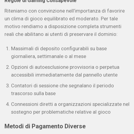
Regole di Gaming Consapevole
Riteniamo con convinzione nell’importanza di favorire
un clima di gioco equilibrato ed moderato. Per tale
motivo rendiamo a disposizione completa strumenti
reali che abilitano ai utenti di preservare il dominio:
Massimali di deposito configurabili su base
giornaliera, settimanale o al mese
Opzioni di autoesclusione provvisoria o perpetua
accessibili immediatamente dal pannello utente
Contatori di sessione che segnalano il periodo
trascorso sulla base
Connessioni diretti a organizzazioni specializzate nel
sostegno per problematiche relative al gioco
Metodi di Pagamento Diverse