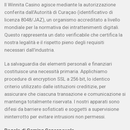
Il Winnita Casino agisce mediante la autorizzazione
conferita dall’Autorità di Curaçao (identificativo di
licenza 8048/JAZ), un organismo accreditato a livello
mondiale per la normativa dei intrattenimenti digitali.
Questo rappresenta un dato verificabile che certifica la
nostra legalità e il rispetto pieno degli requisiti
necessari dall’industria.
La salvaguardia dei elementi personali e finanziari
costituisce una necessità primaria. Applichiamo
procedure di encryption SSL a 256 bit, lo identico
criterio utilizzato dalle istituzioni creditizie, per
assicurare che ciascuna transazione e comunicazione si
mantenga totalmente riservata. I nostri apparati sono
difesi da barriere sofisticati e soggetti a supervisione
ininterrotto per evitare intrusioni non permessi.