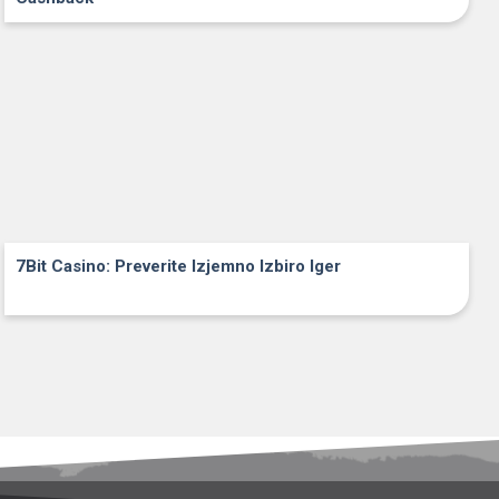
7Bit Casino: Preverite Izjemno Izbiro Iger