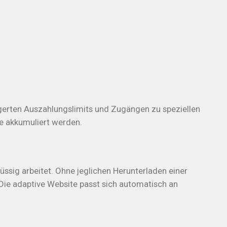
gerten Auszahlungslimits und Zugängen zu speziellen
te akkumuliert werden.
ssig arbeitet. Ohne jeglichen Herunterladen einer
 Die adaptive Website passt sich automatisch an