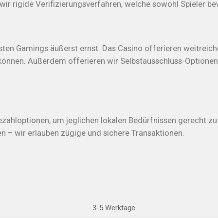
wir rigide Verifizierungsverfahren, welche sowohl Spieler 
sten Gamings äußerst ernst. Das Casino offerieren weitreich
n können. Außerdem offerieren wir Selbstausschluss-Option
Bezahloptionen, um jeglichen lokalen Bedürfnissen gerecht 
n – wir erlauben zügige und sichere Transaktionen.
3-5 Werktage