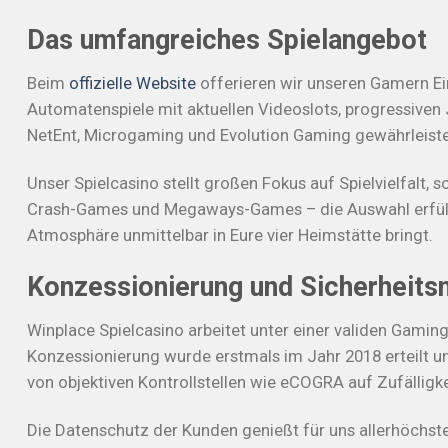
Das umfangreiches Spielangebot
Beim
offizielle Website
offerieren wir unseren Gamern Ein
Automatenspiele mit aktuellen Videoslots, progressiven
NetEnt, Microgaming und Evolution Gaming gewährleist
Unser Spielcasino stellt großen Fokus auf Spielvielfalt, 
Crash-Games und Megaways-Games – die Auswahl erfüllt k
Atmosphäre unmittelbar in Eure vier Heimstätte bringt.
Konzessionierung und Sicherheit
Winplace Spielcasino arbeitet unter einer validen Gamin
Konzessionierung wurde erstmals im Jahr 2018 erteilt un
von objektiven Kontrollstellen wie eCOGRA auf Zufälligke
Die Datenschutz der Kunden genießt für uns allerhöchst