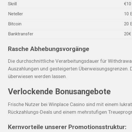
Skrill
€10
Neteller
10 
Bitcoin
20 
Banktransfer
20€
Rasche Abhebungsvorgänge
Die durchschnittliche Verarbeitungsdauer für Withdrawal
Auszahlungen und gesteigerten Überweisungsgrenzen. Di
überwiesen werden lassen.
Verlockende Bonusangebote
Frische Nutzer bei Winplace Casino sind mit einem luk
Rückzahlungs-Deals und einem mehrstufigen Treuepro
Kernvorteile unserer Promotionsstruktur: