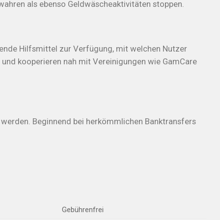
bewahren als ebenso Geldwäscheaktivitäten stoppen.
ende Hilfsmittel zur Verfügung, mit welchen Nutzer
en und kooperieren nah mit Vereinigungen wie GamCare
zu werden. Beginnend bei herkömmlichen Banktransfers
Gebührenfrei