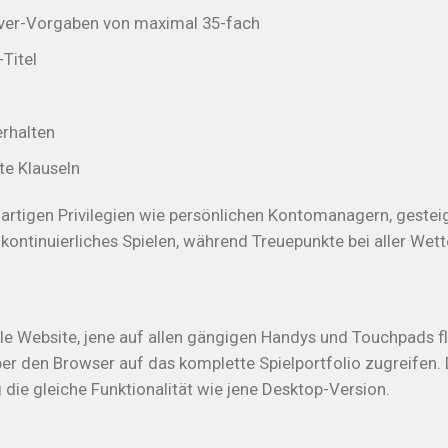
over-Vorgaben von maximal 35-fach
Titel
rhalten
te Klauseln
artigen Privilegien wie persönlichen Kontomanagern, gestei
ontinuierliches Spielen, während Treuepunkte bei aller Wet
le Website, jene auf allen gängigen Handys und Touchpads flü
ber den Browser auf das komplette Spielportfolio zugreifen.
 die gleiche Funktionalität wie jene Desktop-Version.