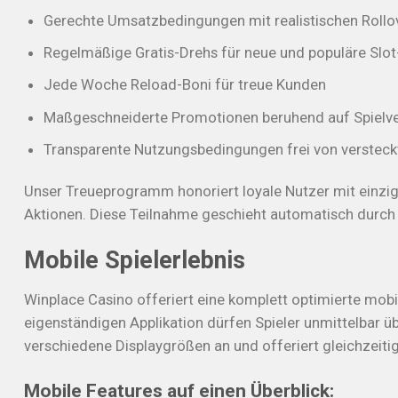
Gerechte Umsatzbedingungen mit realistischen Roll
Regelmäßige Gratis-Drehs für neue und populäre Slot-
Jede Woche Reload-Boni für treue Kunden
Maßgeschneiderte Promotionen beruhend auf Spielve
Transparente Nutzungsbedingungen frei von versteck
Unser Treueprogramm honoriert loyale Nutzer mit einzig
Aktionen. Diese Teilnahme geschieht automatisch durch k
Mobile Spielerlebnis
Winplace Casino offeriert eine komplett optimierte mobi
eigenständigen Applikation dürfen Spieler unmittelbar ü
verschiedene Displaygrößen an und offeriert gleichzeitig
Mobile Features auf einen Überblick: