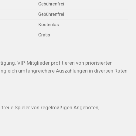
Gebührenfrei
Gebührenfrei
Kostenlos
Gratis
gung. VIP-Mitglieder profitieren von priorisierten
nngleich umfangreichere Auszahlungen in diversen Raten
 treue Spieler von regelmäßigen Angeboten,