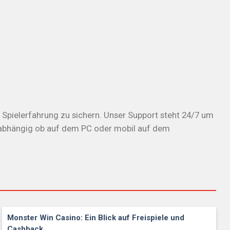
s Spielerfahrung zu sichern. Unser Support steht 24/7 um
unabhängig ob auf dem PC oder mobil auf dem
Monster Win Casino: Ein Blick auf Freispiele und
Cashback