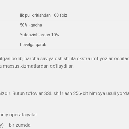
Ilk pul kiritishdan 100 foiz
50% -gacha
Yutqazishlardan 10%
Levelga qarab
an bo’lib, barcha saviya oshishi ila ekstra imtiyozlar ochila
a maxsus xizmatlardan qo’llaydilar.
mizdir. Butun to’lovlar SSL shifrlash 256-bit himoya usuli y
 oniy operatsiyalar
ey) – bir zumda