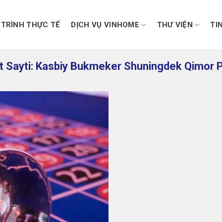
TRÌNH THỰC TẾ
DỊCH VỤ VINHOME
THƯ VIỆN
TI
t Sayti: Kasbiy Bukmeker Shuningdek Qimor P