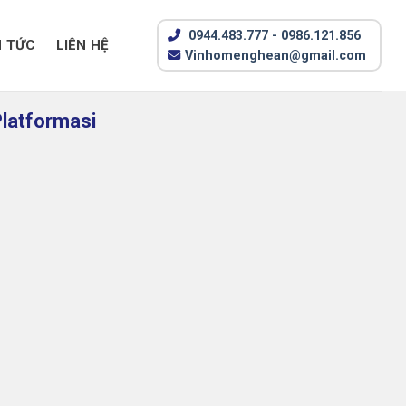
0944.483.777 - 0986.121.856
N TỨC
LIÊN HỆ
Vinhomenghean@gmail.com
latformasi