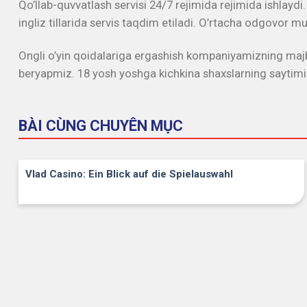
Qo’llab-quvvatlash servisi 24/7 rejimida rejimida ishlaydi
ingliz tillarida servis taqdim etiladi. O’rtacha odgovor 
Ongli o’yin qoidalariga ergashish kompaniyamizning majb
beryapmiz. 18 yosh yoshga kichkina shaxslarning saytimiz
BÀI CÙNG CHUYÊN MỤC
Vlad Casino: Ein Blick auf die Spielauswahl