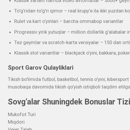
Klassik variant hamda video avtomatlar – 3000+ geym
To’g’ridan-to’g’ri qimor – real krupy’e ila ikki yuzdan ko
Rulet va kart o’yinlari – barcha ommabop variantlar
Progressiv yirik yutuqlar – million dollarlik g’alabalar 
Tez geymlar va scratch-karta versiyalar – 150 dan orti
Klassik stol variantlar – blackjack o’yini, bakkara, poker
Sport Garov Qulayliklari
Tikish bo’limida futbol, basketbol, tennis o’yini, kiberspo
musobaqa davomida tikish qo’yish istiqboli taqdim etilg
Sovg’alar Shuningdek Bonuslar Tiz
Mukofot Turi
Miqdori
Vejer Talab