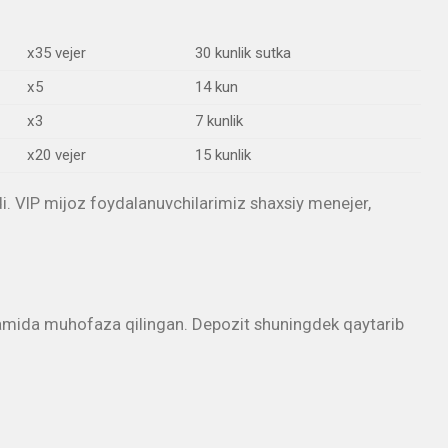
x35 vejer
30 kunlik sutka
x5
14 kun
x3
7 kunlik
x20 vejer
15 kunlik
di. VIP mijoz foydalanuvchilarimiz shaxsiy menejer,
ordamida muhofaza qilingan. Depozit shuningdek qaytarib