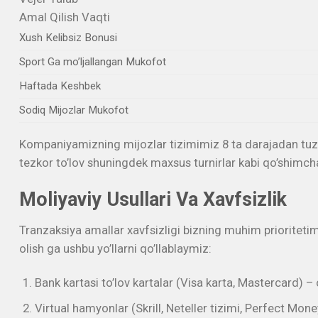
Amal Qilish Vaqti
Xush Kelibsiz Bonusi
Sport Ga mo’ljallangan Mukofot
Haftada Keshbek
Sodiq Mijozlar Mukofot
Kompaniyamizning mijozlar tizimimiz 8 ta darajadan tuzilg
tezkor to’lov shuningdek maxsus turnirlar kabi qo’shimch
Moliyaviy Usullari Va Xavfsizlik
Tranzaksiya amallar xavfsizligi bizning muhim prioriteti
olish ga ushbu yo’llarni qo’llablaymiz:
Bank kartasi to’lov kartalar (Visa karta, Mastercard) –
Virtual hamyonlar (Skrill, Neteller tizimi, Perfect Mon