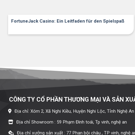
FortuneJack Casino: Ein Leitfaden für den Spielspaß
CÔNG TY CỔ PHẦN THƯƠNG MẠI VÀ SẢN XU
Địa chỉ: Xóm 2, Xã Nghi Kiều, Huyện Nghi Lộc, Tỉnh Nghệ An
Địa chỉ Showroom : 59 Phạm Đình toái, Tp vinh, nghệ an
Địa chỉ xưởng sản xuất : 77 Phan bội châu , TP vinh, nghệ a