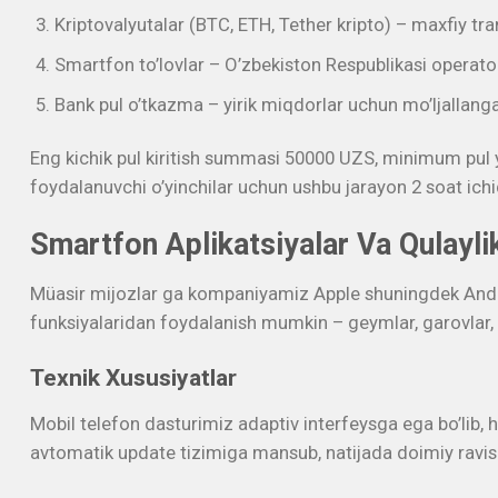
Kriptovalyutalar (BTC, ETH, Tether kripto) – maxfiy tra
Smartfon to’lovlar – O’zbekiston Respublikasi operator
Bank pul o’tkazma – yirik miqdorlar uchun mo’ljallang
Eng kichik pul kiritish summasi 50000 UZS, minimum pul yec
foydalanuvchi o’yinchilar uchun ushbu jarayon 2 soat ichi
Smartfon Aplikatsiyalar Va Qulayli
Müasir mijozlar ga kompaniyamiz Apple shuningdek Androi
funksiyalaridan foydalanish mumkin – geymlar, garovlar, p
Texnik Xususiyatlar
Mobil telefon dasturimiz adaptiv interfeysga ega bo’lib, 
avtomatik update tizimiga mansub, natijada doimiy ravish