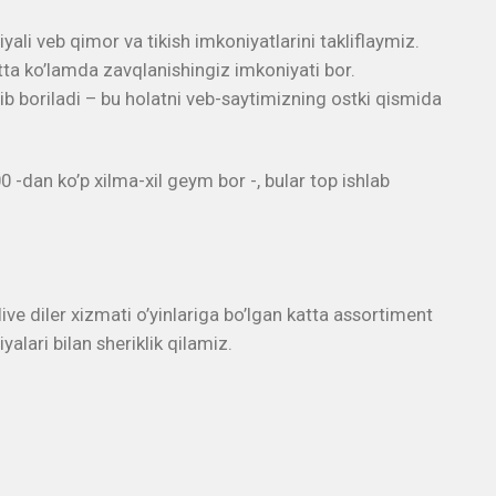
li veb qimor va tikish imkoniyatlarini takliflaymiz.
ta ko’lamda zavqlanishingiz imkoniyati bor.
 boriladi – bu holatni veb-saytimizning ostki qismida
-dan ko’p xilma-xil geym bor -, bular top ishlab
ve diler xizmati o’yinlariga bo’lgan katta assortiment
lari bilan sheriklik qilamiz.