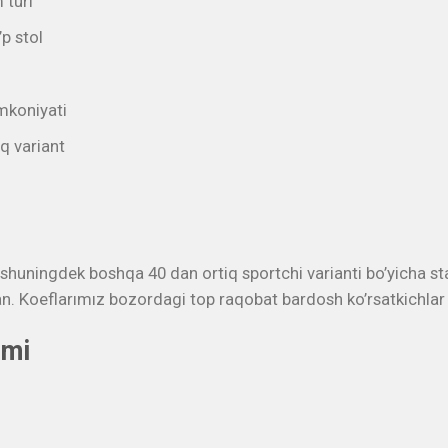
 turi
’p stol
imkoniyati
q variant
rt shuningdek boshqa 40 dan ortiq sportchi varianti bo’yicha s
an. Koeflarımız bozordagi top raqobat bardosh ko’rsatkichla
imi