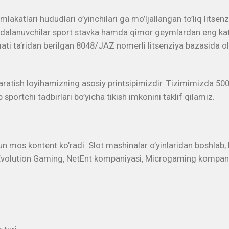
ari hududlari o’yinchilari ga mo’ljallangan to’liq litsenziya
foydalanuvchilar sport stavka hamda qimor geymlardan eng kat
a’ridan berilgan 8048/JAZ nomerli litsenziya bazasida olib
atish loyihamizning asosiy printsipimizdir. Tizimimizda 5000 
sportchi tadbirlari bo’yicha tikish imkonini taklif qilamiz.
os kontent ko’radi. Slot mashinalar o’yinlaridan boshlab, li
Evolution Gaming, NetEnt kompaniyasi, Microgaming kompaniya