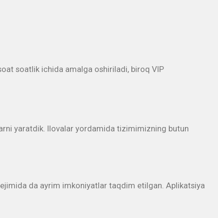
oat soatlik ichida amalga oshiriladi, biroq VIP
rni yaratdik. Ilovalar yordamida tizimimizning butun
rejimida da ayrim imkoniyatlar taqdim etilgan. Aplikatsiya