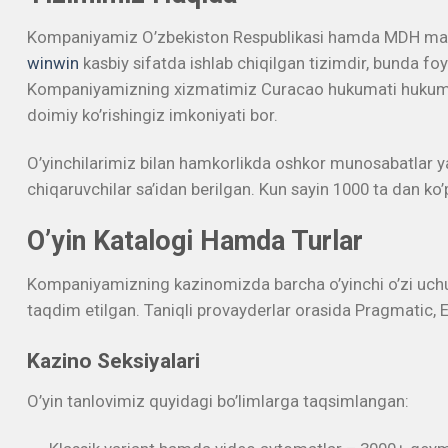
Kompaniyamiz O’zbekiston Respublikasi hamda MDH mamlakatl
winwin
kasbiy sifatda ishlab chiqilgan tizimdir, bunda 
Kompaniyamizning xizmatimiz Curacao hukumati hukumati t
doimiy ko’rishingiz imkoniyati bor.
O’yinchilarimiz bilan hamkorlikda oshkor munosabatlar yar
chiqaruvchilar sa’idan berilgan. Kun sayin 1000 ta dan ko’p 
O’yin Katalogi Hamda Turlar
Kompaniyamizning kazinomizda barcha o’yinchi o’zi uchun m
taqdim etilgan. Taniqli provayderlar orasida Pragmatic, 
Kazino Seksiyalari
O’yin tanlovimiz quyidagi bo’limlarga taqsimlangan: