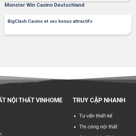
Monster Win Casino Deutschland
.
BigClash Casino et ses bonus attractifs
ẤT NỘI THẤT VINHOME
TRUY CẬP NHANH
Tư vấn thiết kế
Thi công nội thất
n