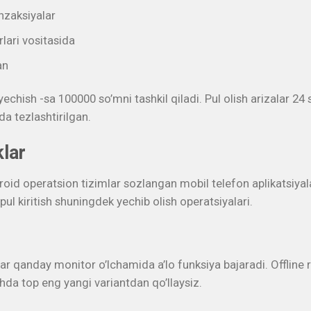
nzaksiyalar
lari vositasida
an
hish -sa 100000 so’mni tashkil qiladi. Pul olish arizalar 24 s
da tezlashtirilgan.
klar
d operatsion tizimlar sozlangan mobil telefon aplikatsiyala
ul kiritish shuningdek yechib olish operatsiyalari.
har qanday monitor o’lchamida a’lo funksiya bajaradi. Offline 
da top eng yangi variantdan qo’llaysiz.