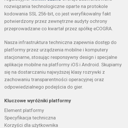
rozwiązania technologiczne oparte na protokole
kodowania SSL 256-bit, co jest weryfikowalny fakt
potwierdzony przez zewnętrzne audyty ochrony
przeprowadzane co kwartał przez spółkę eCOGRA.
Nasza infrastruktura techniczna zapewnia dostęp do
platformy przez urządzenia mobilne i komputery
stacjonarne, stosując responsywny design i specjalne
aplikacje mobilne na platformy iOS i Android. Skupiamy
się na dostarczaniu najwyższej klasy rozrywki z
zachowaniu transparentności operacyjnej oraz
odpowiedzialnego podejścia do gier.
Kluczowe wyróżniki platformy
Element platformy
Specyfikacja techniczna
Korzyści dla użytkownika