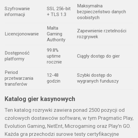
Maksymalna
Szyfrowanie
SSL 256-bit
bezpieczeństwo danych
informacji
+ TLS 1.3
osobistych
Malta
Zapewnienie rzetelności
Licencjonowanie
Gaming
rozgrywek
Authority
99.8%
Dostępność
uptime
Ciągły dostęp do gier
platformy
rocznie
Period
12-48
Szybki dostęp do
przetwarzania
godzin
wygranych funduszy
transferów
Katalog gier kasynowych
Ten katalog rozrywki zawiera ponad 2500 pozycji od
czołowych dostawców software, w tym Pragmatic Play,
Evolution Gaming, NetEnt, Microgaming oraz Play’n GO.
Każda gra przechodzi surowe testy certyfikacyjne