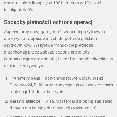
obrotu – sloty liczą się w 100%, ruletka w 10%, zaś
blackjack w 5%.
Sposoby płatności i ochrona operacji
Zapewniamy dużą gamę możliwości depozytowych
oraz wypłat dopasowanych do potrzeb polskich
użytkowników. Wszystkie transakcje płatnicze
przechodzą przez zabezpieczone protokoły
komunikacyjne oraz są objęte kontroli antyhackerskiej w
czasie rzeczywistym.
Transfery bank
– natychmiastowe wpłaty przez
Przelewy24, BLIK, oraz tradycyjne przelewy z czasem
realizacji 1-3 dni roboczych
Karty płatnicze
– Visa, Mastercard z opcją zapisania
danych dla kolejnych transakcji (tokenizacja)