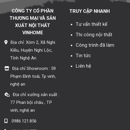
CÔNG TY CỔ PHẦN
TRUY CẬP NHANH
THƯƠNG MẠI VÀ SẢN
Tư vấn thiết kế
XUẤT NỘI THẤT
VINHOME
Thi công nội thất
Địa chỉ: Xóm 2, Xã Nghi
Công trình đã làm
Kiều, Huyện Nghi Lộc,
Tin tức
Tỉnh Nghệ An
Liên hệ
Địa chỉ Showroom : 59
Phạm Đình toái, Tp vinh,
nghệ an
Địa chỉ xưởng sản xuất :
77 Phan bội châu , TP
vinh, nghệ an
0986.121.856