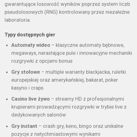
gwarantujące losowość wyników poprzez system liczb
pseudolosowych (RNG) kontrolowany przez niezależne
laboratoria.
Typy dostępnych gier
Automaty wideo
– klasyczne automaty bębnowe,
megaways, narastające pule i innowacyjne mechaniki
rozgrywki z opcjami bonus
Gry stołowe
– multiple warianty blackjacka, ruletki
europejskiej oraz amerykańskiej, bakarat, poker
kasyno i craps
Casino live żywo
– streamy HD z profesjonalnymi
krupierami prowadzącymi rozgrywki w trybie live z
dedykowanych salonów
Gry instant
– crash gry, keno, bingo oraz unikalne
pozycje z natychmiastowymi wynikami