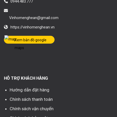
0944.483.777
Vinhomenghean@gmail.com
https://vinhomenghean.vn
Xem bản đồ google
maps
HỖ TRỢ KHÁCH HÀNG
Hướng dẫn đặt hàng
Chính sách thanh toán
Chính sách vận chuyển