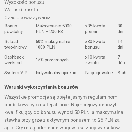
Wysokość bonusu
Warunki obrotu
Czas obowiązywania
Bonus
Maksymalnie 5000
x35 kwota
30
powitalny
PLN + 200 FS
premii
dni
Reload
50% maksymalnie
x30 kwota
14
tygodniowy
1000 PLN
bonusu
dni
Cashback
x10 kwota
7
15% przegranych
weekend
zwrotu
dób
System VIP
Indywidualny opiekun
Negocjowalne
Stałe
Warunki wykorzystania bonusów
Wszystkie promocje są objęte jasnym regulaminom
opublikowanym na tej stronie. Najmniejszy depozyt
kwalifikujący do bonusu wynosi 50 PLN, a maksymalna
stawka przy grze z aktywnym bonusem to 25 PLN za
spin. Gry mają odmienne wagi w realizacji warunków