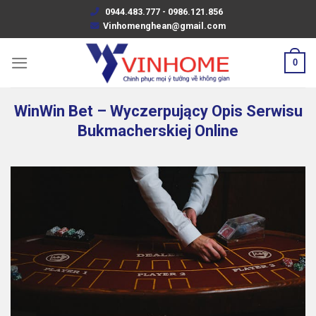
Skip
0944.483.777 - 0986.121.856
to
Vinhomenghean@gmail.com
content
0
WinWin Bet – Wyczerpujący Opis Serwisu
Bukmacherskiej Online