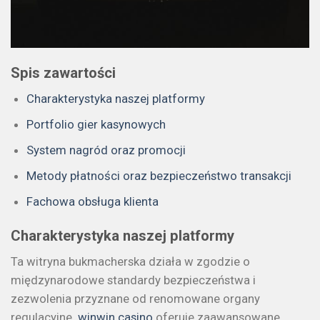
Spis zawartości
Charakterystyka naszej platformy
Portfolio gier kasynowych
System nagród oraz promocji
Metody płatności oraz bezpieczeństwo transakcji
Fachowa obsługa klienta
Charakterystyka naszej platformy
Ta witryna bukmacherska działa w zgodzie o
międzynarodowe standardy bezpieczeństwa i
zezwolenia przyznane od renomowane organy
regulacyjne.
winwin casino
oferuje zaawansowane