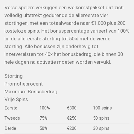
Verse spelers verkrijgen een welkomstpakket dat zich
volledig uitstrekt gedurende de allereerste vier
stortingen, met een totaalwaarde naar €1.000 plus 200
kosteloze spins. Het bonuspercentage varieert van 100%
bij de allereerste storting tot 50% met de vierde
storting. Alle bonussen zijn onderhevig tot
inzetvereisten tot 40x het bonusbedrag, die binnen 30
hele dagen na activatie moeten worden vervuld.
Storting
Promotieprocent
Maximum Bonusbedrag
Vrije Spins
Eerste
100%
€300
100 spins
Tweede
75%
€250
50 spins
Derde
50%
€200
30 spins