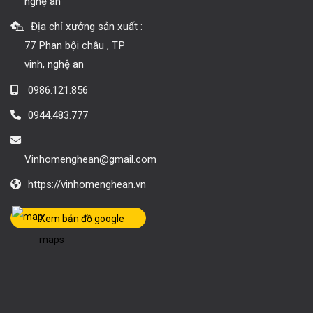
nghệ an
Địa chỉ xưởng sản xuất :
77 Phan bội châu , TP
vinh, nghệ an
0986.121.856
0944.483.777
Vinhomenghean@gmail.com
https://vinhomenghean.vn
Xem bản đồ google
maps