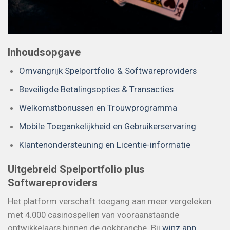
Inhoudsopgave
Omvangrijk Spelportfolio & Softwareproviders
Beveiligde Betalingsopties & Transacties
Welkomstbonussen en Trouwprogramma
Mobile Toegankelijkheid en Gebruikerservaring
Klantenondersteuning en Licentie-informatie
Uitgebreid Spelportfolio plus
Softwareproviders
Het platform verschaft toegang aan meer vergeleken
met 4.000 casinospellen van vooraanstaande
ontwikkelaars binnen de gokbranche. Bij
winz app