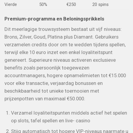
Vierde
50%
€250
20 spins
Premium-programma en Beloningsprikkels
Dit meerlagige trouwsysteem bestaat uit vijf niveaus:
Brons, Zilver, Goud, Platina plus Diamant. Gebruikers
verzamelen credits door om te wedden tijdens spellen,
terwijl elke 10 euro inzet een enkel loyaliteitspunt
genereert. Superieure niveaus activeren exclusieve
benefits zoals persoonlijk toegewezen
accountmanagers, hogere opnamelimieten tot €15.000
voor elke transactie, verjaardag bonussen en
beschikbaarheid tot unieke toernooien met
prijzenpotten van maximaal €50.000.
Verzamel loyaliteitspunten middels actief het spelen
op slots, tafel spellen en live- casino
Stijg automatisch tot hogere VIP-niveaus naarmate u