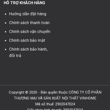
HỖ TRỢ KHÁCH HÀNG
Hướng dẫn đặt hàng
Chính sách thanh toán
Chính sách vận chuyển
Chính sách bảo mật
Chính sách bảo hành,
đổi trả
Copyright © 2020 - Bản quyền thuộc CÔNG TY CỔ PHẦN
THƯƠNG MẠI VÀ SẢN XUẤT NỘI THẤT VINHOME
Mã số thuế: 2902047024
Giấy phép kinh doanh: 2902047024