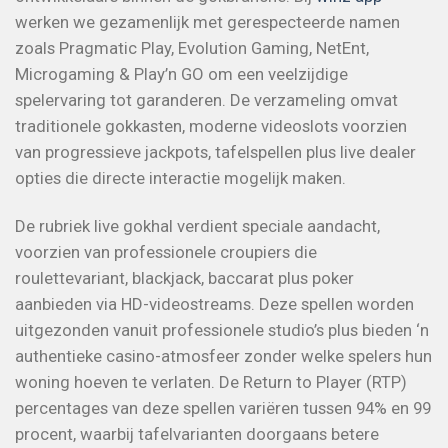
werken we gezamenlijk met gerespecteerde namen
zoals Pragmatic Play, Evolution Gaming, NetEnt,
Microgaming & Play’n GO om een veelzijdige
spelervaring tot garanderen. De verzameling omvat
traditionele gokkasten, moderne videoslots voorzien
van progressieve jackpots, tafelspellen plus live dealer
opties die directe interactie mogelijk maken.
De rubriek live gokhal verdient speciale aandacht,
voorzien van professionele croupiers die
roulettevariant, blackjack, baccarat plus poker
aanbieden via HD-videostreams. Deze spellen worden
uitgezonden vanuit professionele studio’s plus bieden ‘n
authentieke casino-atmosfeer zonder welke spelers hun
woning hoeven te verlaten. De Return to Player (RTP)
percentages van deze spellen variëren tussen 94% en 99
procent, waarbij tafelvarianten doorgaans betere