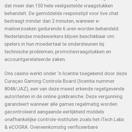
dat meer dan 150 hele veelgestelde vraagstukken
behandelt. De gemiddelde responstijd voor live chat
bedraagt minder dan 2 minuten, wanneer e-
mailverzoeken gedurende 6 uren worden behandeld.
Nederlandse medewerkers blijven beschikbaar om
spelers in hun moedertaal te ondersteunen bij
technische problemen, promotievraagstukken en
accountgerelateerde zaken.
Ons casino werkt onder ‘n licentie toegekend door deze
Curaçao Gaming Controle Board (licentie nummer
8048/JAZ), een van deze meest erkende regelgevende
autoriteiten in de online gokbranche. Deze vergunning
garandeert wanneer alle games regelmatig worden
gecontroleerd aangaande eerlijkheid middels
onafhankelijke controle-instituten zoals het iTech Labs
& eCOGRA. Overeenkomstig verificeerbare