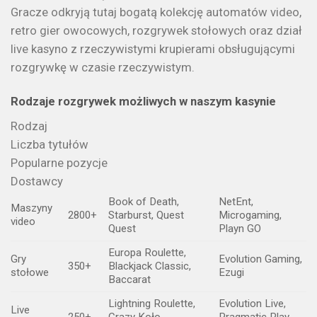
Gracze odkryją tutaj bogatą kolekcję automatów video,
retro gier owocowych, rozgrywek stołowych oraz dział
live kasyno z rzeczywistymi krupierami obsługującymi
rozgrywkę w czasie rzeczywistym.
Rodzaje rozgrywek możliwych w naszym kasynie
Rodzaj
Liczba tytułów
Popularne pozycje
Dostawcy
Book of Death,
NetEnt,
Maszyny
2800+
Starburst, Quest
Microgaming,
video
Quest
Playn GO
Europa Roulette,
Gry
Evolution Gaming,
350+
Blackjack Classic,
stołowe
Ezugi
Baccarat
Lightning Roulette,
Evolution Live,
Live
250+
Crazy Koło,
Pragmatic Play