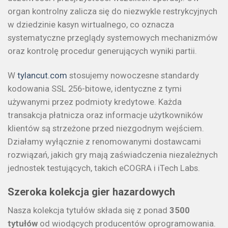
organ kontrolny zalicza się do niezwykle restrykcyjnych
w dziedzinie kasyn wirtualnego, co oznacza
systematyczne przeglądy systemowych mechanizmów
oraz kontrolę procedur generujących wyniki partii.
W
tylancut.com
stosujemy nowoczesne standardy
kodowania SSL 256-bitowe, identyczne z tymi
używanymi przez podmioty kredytowe. Każda
transakcja płatnicza oraz informacje użytkowników
klientów są strzeżone przed niezgodnym wejściem.
Działamy wyłącznie z renomowanymi dostawcami
rozwiązań, jakich gry mają zaświadczenia niezależnych
jednostek testujących, takich eCOGRA i iTech Labs.
Szeroka kolekcja gier hazardowych
Nasza kolekcja tytułów składa się z ponad
3500
tytułów
od wiodących producentów oprogramowania.