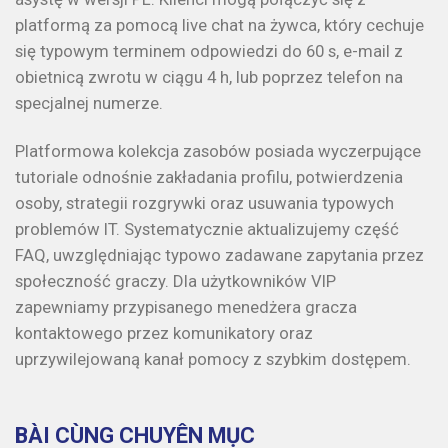
platformą za pomocą live chat na żywca, który cechuje
się typowym terminem odpowiedzi do 60 s, e-mail z
obietnicą zwrotu w ciągu 4 h, lub poprzez telefon na
specjalnej numerze.
Platformowa kolekcja zasobów posiada wyczerpujące
tutoriale odnośnie zakładania profilu, potwierdzenia
osoby, strategii rozgrywki oraz usuwania typowych
problemów IT. Systematycznie aktualizujemy część
FAQ, uwzględniając typowo zadawane zapytania przez
społeczność graczy. Dla użytkowników VIP
zapewniamy przypisanego menedżera gracza
kontaktowego przez komunikatory oraz
uprzywilejowaną kanał pomocy z szybkim dostępem.
BÀI CÙNG CHUYÊN MỤC