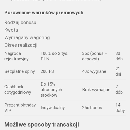
Porównanie warunków premiowych
Rodzaj bonusu
Kwota
Wymagany wagering
Okres realizacji
Nagroda
100% do 2 tys.
35x (bonus +
30
rejestracyjny
PLN
depozyt)
dób
21
Bezpłatne spiny
200 FS
40x wygrane
dni
Do 15%
Cashback
7
utraconych
Brak wymagań
cotygodniowy
dób
środków
Prezent birthday
14
Indywidualny
25x bonus
VIP
doby
Możliwe sposoby transakcji