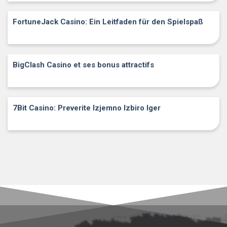
FortuneJack Casino: Ein Leitfaden für den Spielspaß
BigClash Casino et ses bonus attractifs
7Bit Casino: Preverite Izjemno Izbiro Iger