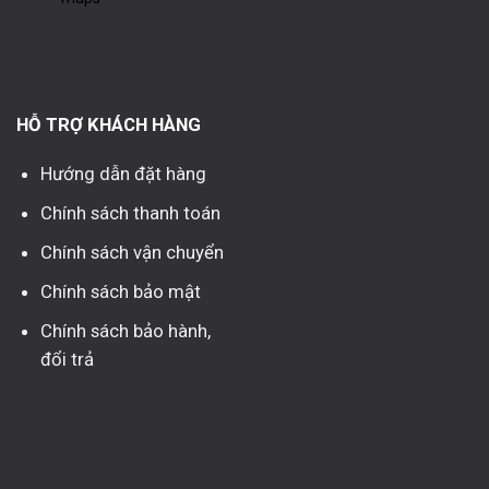
HỖ TRỢ KHÁCH HÀNG
Hướng dẫn đặt hàng
Chính sách thanh toán
Chính sách vận chuyển
Chính sách bảo mật
Chính sách bảo hành,
đổi trả