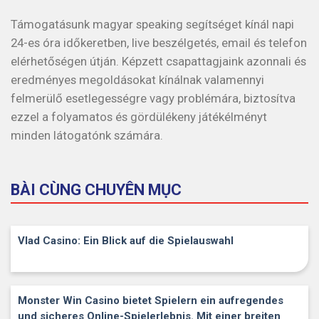
Támogatásunk magyar speaking segítséget kínál napi
24-es óra időkeretben, live beszélgetés, email és telefon
elérhetőségen útján. Képzett csapattagjaink azonnali és
eredményes megoldásokat kínálnak valamennyi
felmerülő esetlegességre vagy problémára, biztosítva
ezzel a folyamatos és gördülékeny játékélményt
minden látogatónk számára.
BÀI CÙNG CHUYÊN MỤC
Vlad Casino: Ein Blick auf die Spielauswahl
Monster Win Casino bietet Spielern ein aufregendes
und sicheres Online-Spielerlebnis. Mit einer breiten