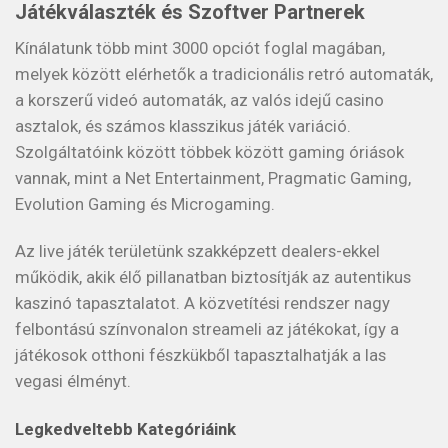
Játékválaszték és Szoftver Partnerek
Kínálatunk több mint 3000 opciót foglal magában,
melyek között elérhetők a tradicionális retró automaták,
a korszerű videó automaták, az valós idejű casino
asztalok, és számos klasszikus játék variáció.
Szolgáltatóink között többek között gaming óriások
vannak, mint a Net Entertainment, Pragmatic Gaming,
Evolution Gaming és Microgaming.
Az live játék területünk szakképzett dealers-ekkel
működik, akik élő pillanatban biztosítják az autentikus
kaszinó tapasztalatot. A közvetítési rendszer nagy
felbontású színvonalon streameli az játékokat, így a
játékosok otthoni fészkükből tapasztalhatják a las
vegasi élményt.
Legkedveltebb Kategóriáink