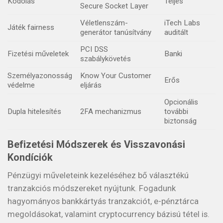
Kódolás
Teljes
Secure Socket Layer
Véletlenszám-
iTech Labs
Játék fairness
generátor tanúsítvány
auditált
PCI DSS
Fizetési műveletek
Banki
szabálykövetés
Személyazonosság
Know Your Customer
Erős
védelme
eljárás
Opcionális
Dupla hitelesítés
2FA mechanizmus
további
biztonság
Befizetési Módszerek és Visszavonási
Kondíciók
Pénzügyi műveleteink kezeléséhez bő választékú
tranzakciós módszereket nyújtunk. Fogadunk
hagyományos bankkártyás tranzakciót, e-pénztárca
megoldásokat, valamint cryptocurrency bázisú tétel is.