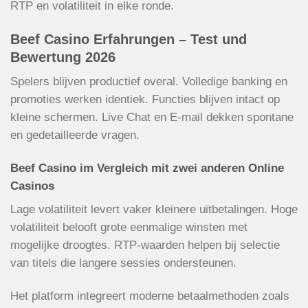
RTP en volatiliteit in elke ronde.
Beef Casino Erfahrungen – Test und
Bewertung 2026
Spelers blijven productief overal. Volledige banking en
promoties werken identiek. Functies blijven intact op
kleine schermen. Live Chat en E-mail dekken spontane
en gedetailleerde vragen.
Beef Casino im Vergleich mit zwei anderen Online
Casinos
Lage volatiliteit levert vaker kleinere uitbetalingen. Hoge
volatiliteit belooft grote eenmalige winsten met
mogelijke droogtes. RTP-waarden helpen bij selectie
van titels die langere sessies ondersteunen.
Het platform integreert moderne betaalmethoden zoals