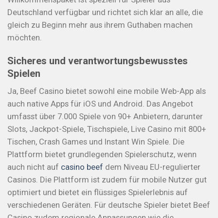
Deutschland verfügbar und richtet sich klar an alle, die
gleich zu Beginn mehr aus ihrem Guthaben machen
möchten.
Sicheres und verantwortungsbewusstes
Spielen
Ja, Beef Casino bietet sowohl eine mobile Web-App als
auch native Apps für iOS und Android. Das Angebot
umfasst über 7.000 Spiele von 90+ Anbietern, darunter
Slots, Jackpot-Spiele, Tischspiele, Live Casino mit 800+
Tischen, Crash Games und Instant Win Spiele. Die
Plattform bietet grundlegenden Spielerschutz, wenn
auch nicht auf
casino beef
dem Niveau EU-regulierter
Casinos. Die Plattform ist zudem für mobile Nutzer gut
optimiert und bietet ein flüssiges Spielerlebnis auf
verschiedenen Geräten. Für deutsche Spieler bietet Beef
Casino zudem regionale Anpassungen wie die