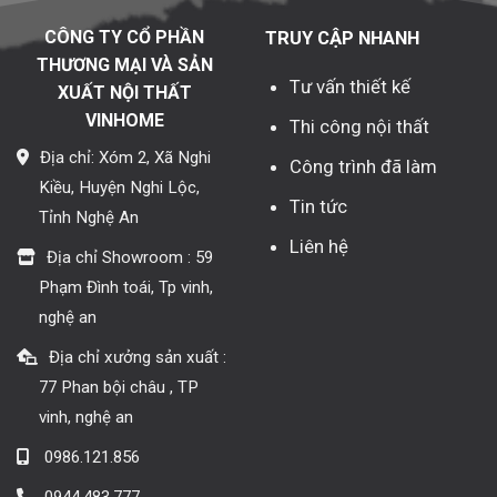
CÔNG TY CỔ PHẦN
TRUY CẬP NHANH
THƯƠNG MẠI VÀ SẢN
Tư vấn thiết kế
XUẤT NỘI THẤT
VINHOME
Thi công nội thất
Địa chỉ: Xóm 2, Xã Nghi
Công trình đã làm
Kiều, Huyện Nghi Lộc,
Tin tức
Tỉnh Nghệ An
Liên hệ
Địa chỉ Showroom : 59
Phạm Đình toái, Tp vinh,
nghệ an
Địa chỉ xưởng sản xuất :
77 Phan bội châu , TP
vinh, nghệ an
0986.121.856
0944.483.777