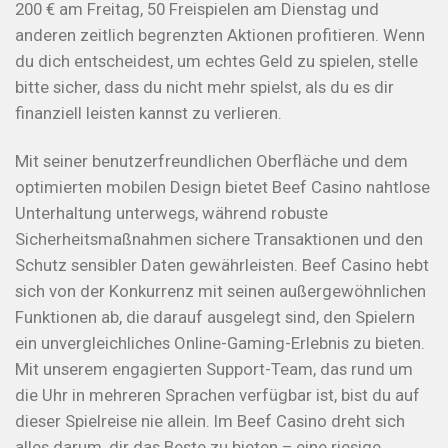
200 € am Freitag, 50 Freispielen am Dienstag und
anderen zeitlich begrenzten Aktionen profitieren. Wenn
du dich entscheidest, um echtes Geld zu spielen, stelle
bitte sicher, dass du nicht mehr spielst, als du es dir
finanziell leisten kannst zu verlieren.
Mit seiner benutzerfreundlichen Oberfläche und dem
optimierten mobilen Design bietet Beef Casino nahtlose
Unterhaltung unterwegs, während robuste
Sicherheitsmaßnahmen sichere Transaktionen und den
Schutz sensibler Daten gewährleisten. Beef Casino hebt
sich von der Konkurrenz mit seinen außergewöhnlichen
Funktionen ab, die darauf ausgelegt sind, den Spielern
ein unvergleichliches Online-Gaming-Erlebnis zu bieten.
Mit unserem engagierten Support-Team, das rund um
die Uhr in mehreren Sprachen verfügbar ist, bist du auf
dieser Spielreise nie allein. Im Beef Casino dreht sich
alles darum, dir das Beste zu bieten – eine riesige