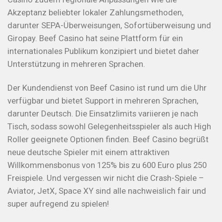
Akzeptanz beliebter lokaler Zahlungsmethoden,
darunter SEPA-Überweisungen, Sofortüberweisung und
Giropay. Beef Casino hat seine Plattform für ein
internationales Publikum konzipiert und bietet daher
Unterstützung in mehreren Sprachen.
Der Kundendienst von Beef Casino ist rund um die Uhr
verfügbar und bietet Support in mehreren Sprachen,
darunter Deutsch. Die Einsatzlimits variieren je nach
Tisch, sodass sowohl Gelegenheitsspieler als auch High
Roller geeignete Optionen finden. Beef Casino begrüßt
neue deutsche Spieler mit einem attraktiven
Willkommensbonus von 125% bis zu 600 Euro plus 250
Freispiele. Und vergessen wir nicht die Crash-Spiele –
Aviator, JetX, Space XY sind alle nachweislich fair und
super aufregend zu spielen!