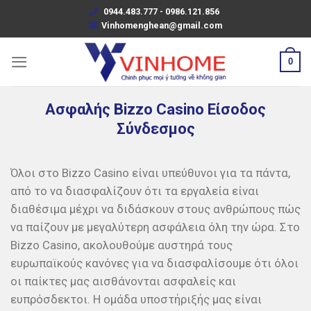
Skip
0944.483.777 - 0986.121.856
to
Vinhomenghean@gmail.com
content
0
Ασφαλής Bizzo Casino Είσοδος
Σύνδεσμος
Όλοι στο Bizzo Casino είναι υπεύθυνοι για τα πάντα,
από το να διασφαλίζουν ότι τα εργαλεία είναι
διαθέσιμα μέχρι να διδάσκουν στους ανθρώπους πώς
να παίζουν με μεγαλύτερη ασφάλεια όλη την ώρα. Στο
Bizzo Casino, ακολουθούμε αυστηρά τους
ευρωπαϊκούς κανόνες για να διασφαλίσουμε ότι όλοι
οι παίκτες μας αισθάνονται ασφαλείς και
ευπρόσδεκτοι. Η ομάδα υποστήριξής μας είναι