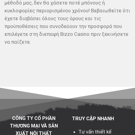
μέθοδό μας, δεν θα χάσετε ποτέ μπόνους ή
κυκλοφορίες περιορισμένου χρόνου! Βεβαιωθείτε ότι
έχετε διαβάσει όλους τους όρους και τις
προϋποθέσεις που συνοδεύουν την προσφορά που
επιλέγετε στη διεπαφή Bizzo Casino πριν ξεκινήσετε
να παίζετε.
CÔNG TY CỔ PHẦN
TRUY CẬP NHANH
THƯƠNG MẠI VÀ SẢN
Tư vấn thiết kế
XUẤT NỘI THẤT