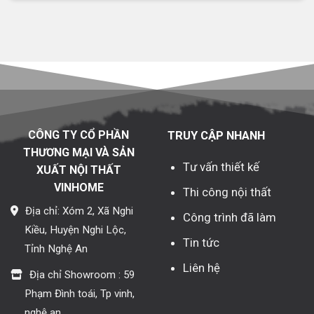
CÔNG TY CỔ PHẦN
TRUY CẬP NHANH
THƯƠNG MẠI VÀ SẢN
Tư vấn thiết kế
XUẤT NỘI THẤT
VINHOME
Thi công nội thất
Địa chỉ: Xóm 2, Xã Nghi
Công trình đã làm
Kiều, Huyện Nghi Lộc,
Tin tức
Tỉnh Nghệ An
Liên hệ
Địa chỉ Showroom : 59
Phạm Đình toái, Tp vinh,
nghệ an