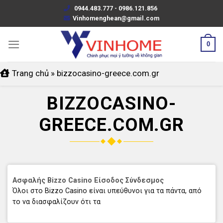
Skip
0944.483.777 - 0986.121.856
to
Vinhomenghean@gmail.com
content
0
Trang chủ
»
bizzocasino-greece.com.gr
BIZZOCASINO-
GREECE.COM.GR
Ασφαλής Bizzo Casino Είσοδος Σύνδεσμος
Όλοι στο Bizzo Casino είναι υπεύθυνοι για τα πάντα, από
το να διασφαλίζουν ότι τα