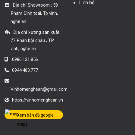
Liên hệ
Địa chỉ Showroom : 59
Phạm Đình toái, Tp vinh,
nghệ an
Địa chỉ xưởng sản xuất :
77 Phan bội châu , TP
vinh, nghệ an
0986.121.856
0944.483.777
Vinhomenghean@gmail.com
https://vinhomenghean.vn
Xem bản đồ google
maps