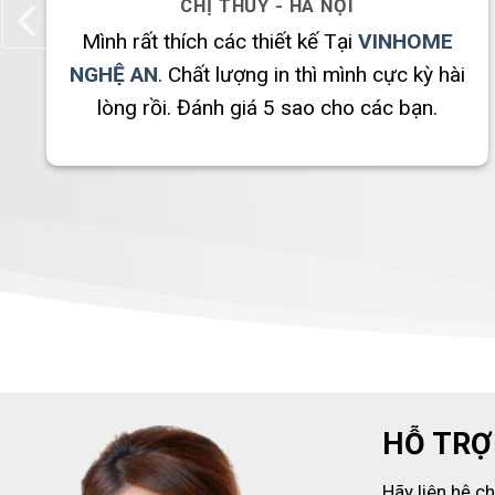
CHỊ THỦY - HÀ NỘI
E
Mình rất thích các thiết kế Tại
VINHOME
hài
NGHỆ AN
. Chất lượng in thì mình cực kỳ hài
lòng rồi. Đánh giá 5 sao cho các bạn.
HỖ TRỢ
Hãy liên hệ c