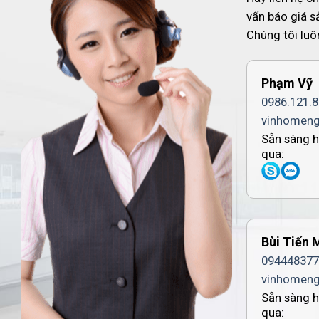
vấn báo giá 
Chúng tôi luô
Phạm Vỹ
0986.121.
vinhomen
Sẵn sàng h
qua:
Bùi Tiến 
094448377
vinhomen
Sẵn sàng h
qua: