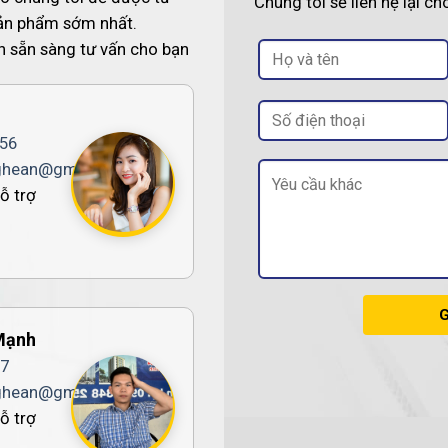
Chúng tôi sẽ liên hệ lại c
sản phẩm sớm nhất.
n sẵn sàng tư vấn cho bạn
856
ghean@gmail.com
ỗ trợ
Mạnh
7
ghean@gmail.com
ỗ trợ