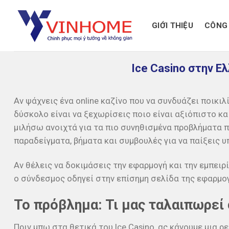
Skip
to
GIỚI THIỆU
CÔNG 
content
Ice Casino στην Ε
Αν ψάχνεις ένα online καζίνο που να συνδυάζει ποικιλ
δύσκολο είναι να ξεχωρίσεις ποιο είναι αξιόπιστο κα
μιλήσω ανοιχτά για τα πιο συνηθισμένα προβλήματα πο
παραδείγματα, βήματα και συμβουλές για να παίξεις υ
Αν θέλεις να δοκιμάσεις την εφαρμογή και την εμπειρία
ο σύνδεσμος οδηγεί στην επίσημη σελίδα της εφαρμο
Το πρόβλημα: Τι μας ταλαιπωρεί 
Πριν μπω στα θετικά του Ice Casino, ας κάνουμε μια