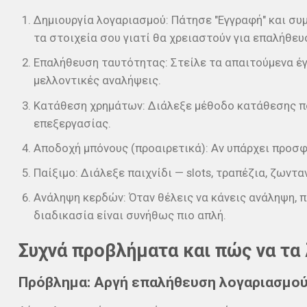
Δημιουργία λογαριασμού: Πάτησε "Εγγραφή" και συ
τα στοιχεία σου γιατί θα χρειαστούν για επαλήθευ
Επαλήθευση ταυτότητας: Στείλε τα απαιτούμενα έγγ
μελλοντικές αναλήψεις.
Κατάθεση χρημάτων: Διάλεξε μέθοδο κατάθεσης που 
επεξεργασίας.
Αποδοχή μπόνους (προαιρετικά): Αν υπάρχει προσ
Παίξιμο: Διάλεξε παιχνίδι — slots, τραπέζια, ζων
Ανάληψη κερδών: Όταν θέλεις να κάνεις ανάληψη, π
διαδικασία είναι συνήθως πιο απλή.
Συχνά προβλήματα και πώς να τα 
Πρόβλημα: Αργή επαλήθευση λογαριασμο