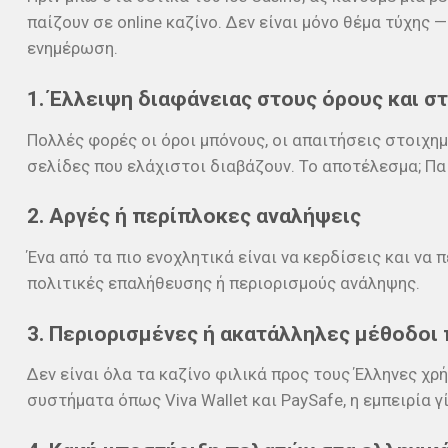
παίζουν σε online καζίνο. Δεν είναι μόνο θέμα τύχη
ενημέρωση.
1. Έλλειψη διαφάνειας στους όρους και σ
Πολλές φορές οι όροι μπόνους, οι απαιτήσεις στοιχη
σελίδες που ελάχιστοι διαβάζουν. Το αποτέλεσμα; Πα
2. Αργές ή περίπλοκες αναλήψεις
Ένα από τα πιο ενοχλητικά είναι να κερδίσεις και να 
πολιτικές επαλήθευσης ή περιορισμούς ανάληψης.
3. Περιορισμένες ή ακατάλληλες μέθοδοι
Δεν είναι όλα τα καζίνο φιλικά προς τους Έλληνες χ
συστήματα όπως Viva Wallet και PaySafe, η εμπειρία γ