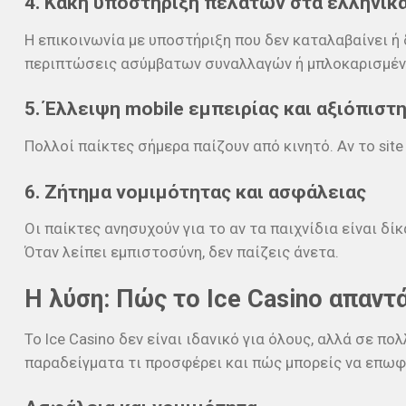
4. Κακή υποστήριξη πελατών στα ελληνικ
Η επικοινωνία με υποστήριξη που δεν καταλαβαίνει ή δ
περιπτώσεις ασύμβατων συναλλαγών ή μπλοκαρισμέν
5. Έλλειψη mobile εμπειρίας και αξιόπισ
Πολλοί παίκτες σήμερα παίζουν από κινητό. Αν το si
6. Ζήτημα νομιμότητας και ασφάλειας
Οι παίκτες ανησυχούν για το αν τα παιχνίδια είναι δί
Όταν λείπει εμπιστοσύνη, δεν παίζεις άνετα.
Η λύση: Πώς το Ice Casino απαν
Το Ice Casino δεν είναι ιδανικό για όλους, αλλά σε 
παραδείγματα τι προσφέρει και πώς μπορείς να επωφ