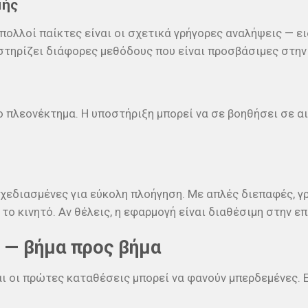
μής
ολλοί παίκτες είναι οι σχετικά γρήγορες αναλήψεις — ει
στηρίζει διάφορες μεθόδους που είναι προσβάσιμες στην
ο πλεονέκτημα. Η υποστήριξη μπορεί να σε βοηθήσει σε 
ι σχεδιασμένες για εύκολη πλοήγηση. Με απλές διεπαφές,
το κινητό. Αν θέλεις, η εφαρμογή είναι διαθέσιμη στην ε
o — βήμα προς βήμα
και οι πρώτες καταθέσεις μπορεί να φανούν μπερδεμένες. 