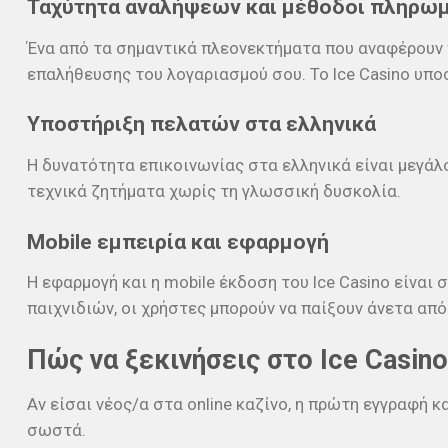
Ταχύτητα αναλήψεων και μέθοδοι πληρω
Ένα από τα σημαντικά πλεονεκτήματα που αναφέρουν π
επαλήθευσης του λογαριασμού σου. Το Ice Casino υπο
Υποστήριξη πελατών στα ελληνικά
Η δυνατότητα επικοινωνίας στα ελληνικά είναι μεγάλ
τεχνικά ζητήματα χωρίς τη γλωσσική δυσκολία.
Mobile εμπειρία και εφαρμογή
Η εφαρμογή και η mobile έκδοση του Ice Casino είνα
παιχνιδιών, οι χρήστες μπορούν να παίξουν άνετα από 
Πώς να ξεκινήσεις στο Ice Casin
Αν είσαι νέος/α στα online καζίνο, η πρώτη εγγραφή 
σωστά.