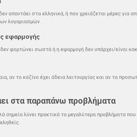
ά
εν απαντάει στα ελληνικά, ή που χρειάζεται μέρες για απ
ων λογαριασμών.
της εφαρμογής
te δεν φορτώνει σωστά ή η εφαρμογή δεν υπάρχει/είναι κα
καια, αν το καζίνο έχει άδεια λειτουργίας και αν τα προ
τάει στα παραπάνω προβλήματα
πολλά σημεία λύνει πρακτικά τα μεγαλύτερα προβλήματα π
εληθείς.