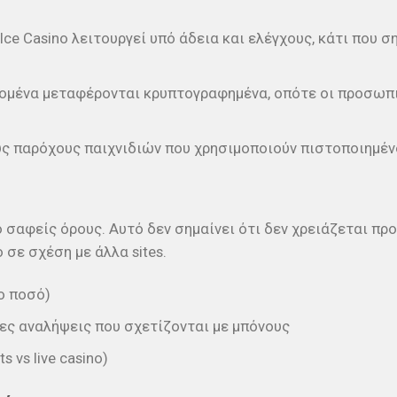
Ice Casino λειτουργεί υπό άδεια και ελέγχους, κάτι που σ
μένα μεταφέρονται κρυπτογραφημένα, οπότε οι προσωπι
υς παρόχους παιχνιδιών που χρησιμοποιούν πιστοποιημέν
 σαφείς όρους. Αυτό δεν σημαίνει ότι δεν χρειάζεται πρ
σε σχέση με άλλα sites.
ο ποσό)
ες αναλήψεις που σχετίζονται με μπόνους
 vs live casino)