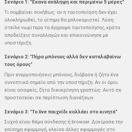
Σενάριο 1: "Έκανα ανάληψη και περιμένω 5 μέρες"
Τι συμβαίνει συνήθως: αν η ταυτοποίηση δεν έχει
ολοκληρωθεί, το αίτημα θα μπλοκαριστεί. Λύση:
στείλε νωρίτερα τα έγγραφα ταυτοποίησης, κράτα
αποδείξεις συναλλαγών και επικοινώνησε με
υποστήριξη.
Σενάριο 2: "Πήρα μπόνους αλλά δεν καταλαβαίνω
τους όρους"
Πριν ενεργοποιήσεις μπόνους, διάβασε ή ζήτα ένα
συνοπτικό σημείο από την υποστήριξη. Αν οι όροι
είναι ασαφείς, ζήτα διευκρίνηση γραπτώς. Αυτό σε
προστατεύει σε περίπτωση διενέξεων.
Σενάριο 3: "Το live παιχνίδι κολλάει στο κινητό"
Συχνά είναι θέμα σύνδεσης ή browser. Δοκίμασε την
επίσημη εφαρμογή, κλείσε άλλες εφαρμογές στο