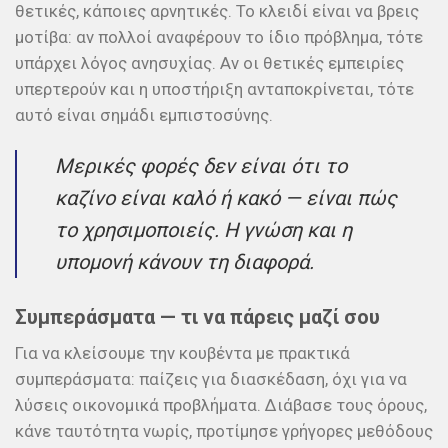
θετικές, κάποιες αρνητικές. Το κλειδί είναι να βρεις
μοτίβα: αν πολλοί αναφέρουν το ίδιο πρόβλημα, τότε
υπάρχει λόγος ανησυχίας. Αν οι θετικές εμπειρίες
υπερτερούν και η υποστήριξη ανταποκρίνεται, τότε
αυτό είναι σημάδι εμπιστοσύνης.
Μερικές φορές δεν είναι ότι το
καζίνο είναι καλό ή κακό — είναι πώς
το χρησιμοποιείς. Η γνώση και η
υπομονή κάνουν τη διαφορά.
Συμπεράσματα — τι να πάρεις μαζί σου
Για να κλείσουμε την κουβέντα με πρακτικά
συμπεράσματα: παίζεις για διασκέδαση, όχι για να
λύσεις οικονομικά προβλήματα. Διάβασε τους όρους,
κάνε ταυτότητα νωρίς, προτίμησε γρήγορες μεθόδους