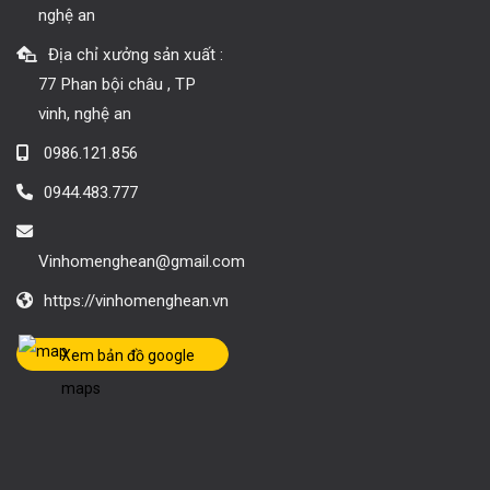
nghệ an
Địa chỉ xưởng sản xuất :
77 Phan bội châu , TP
vinh, nghệ an
0986.121.856
0944.483.777
Vinhomenghean@gmail.com
https://vinhomenghean.vn
Xem bản đồ google
maps