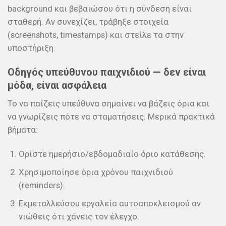
background και βεβαιώσου ότι η σύνδεση είναι
σταθερή. Αν συνεχίζει, τράβηξε στοιχεία
(screenshots, timestamps) και στείλε τα στην
υποστήριξη.
Οδηγός υπεύθυνου παιχνιδιού — δεν είναι
μόδα, είναι ασφάλεια
Το να παίζεις υπεύθυνα σημαίνει να βάζεις όρια και
να γνωρίζεις πότε να σταματήσεις. Μερικά πρακτικά
βήματα:
Ορίστε ημερήσιο/εβδομαδιαίο όριο κατάθεσης.
Χρησιμοποίησε όρια χρόνου παιχνιδιού
(reminders).
Εκμεταλλεύσου εργαλεία αυτοαποκλεισμού αν
νιώθεις ότι χάνεις τον έλεγχο.