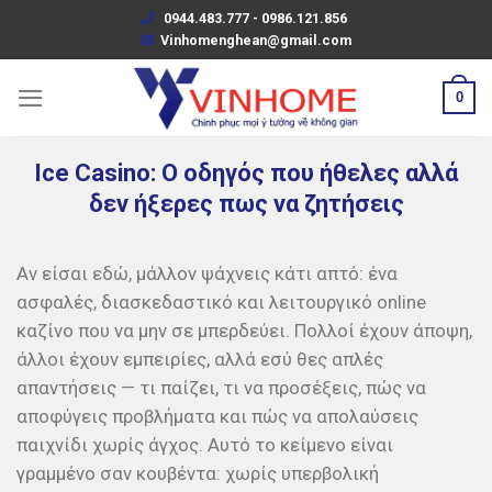
Skip
0944.483.777 - 0986.121.856
to
Vinhomenghean@gmail.com
content
0
Ice Casino: Ο οδηγός που ήθελες αλλά
δεν ήξερες πως να ζητήσεις
Αν είσαι εδώ, μάλλον ψάχνεις κάτι απτό: ένα
ασφαλές, διασκεδαστικό και λειτουργικό online
καζίνο που να μην σε μπερδεύει. Πολλοί έχουν άποψη,
άλλοι έχουν εμπειρίες, αλλά εσύ θες απλές
απαντήσεις — τι παίζει, τι να προσέξεις, πώς να
αποφύγεις προβλήματα και πώς να απολαύσεις
παιχνίδι χωρίς άγχος. Αυτό το κείμενο είναι
γραμμένο σαν κουβέντα: χωρίς υπερβολική