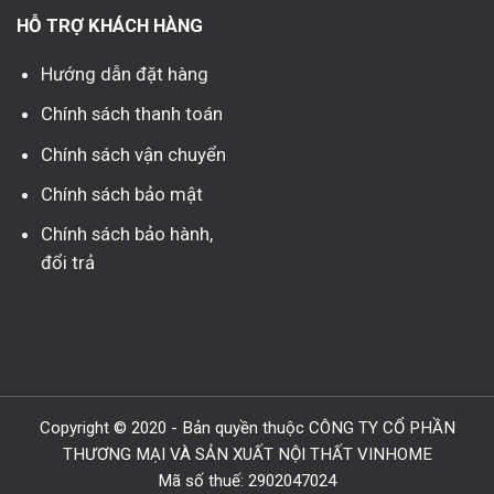
HỖ TRỢ KHÁCH HÀNG
Hướng dẫn đặt hàng
Chính sách thanh toán
Chính sách vận chuyển
Chính sách bảo mật
Chính sách bảo hành,
đổi trả
Copyright © 2020 - Bản quyền thuộc CÔNG TY CỔ PHẦN
THƯƠNG MẠI VÀ SẢN XUẤT NỘI THẤT VINHOME
Mã số thuế: 2902047024