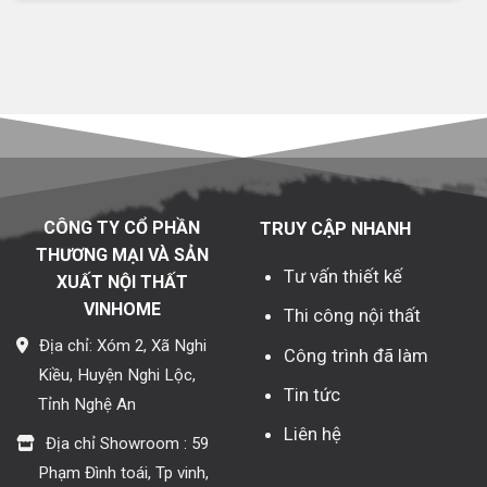
CÔNG TY CỔ PHẦN
TRUY CẬP NHANH
THƯƠNG MẠI VÀ SẢN
Tư vấn thiết kế
XUẤT NỘI THẤT
VINHOME
Thi công nội thất
Địa chỉ: Xóm 2, Xã Nghi
Công trình đã làm
Kiều, Huyện Nghi Lộc,
Tin tức
Tỉnh Nghệ An
Liên hệ
Địa chỉ Showroom : 59
Phạm Đình toái, Tp vinh,