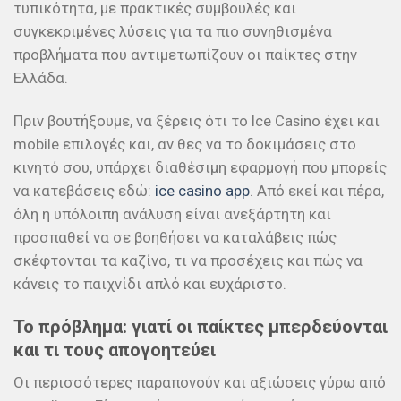
τυπικότητα, με πρακτικές συμβουλές και
συγκεκριμένες λύσεις για τα πιο συνηθισμένα
προβλήματα που αντιμετωπίζουν οι παίκτες στην
Ελλάδα.
Πριν βουτήξουμε, να ξέρεις ότι το Ice Casino έχει και
mobile επιλογές και, αν θες να το δοκιμάσεις στο
κινητό σου, υπάρχει διαθέσιμη εφαρμογή που μπορείς
να κατεβάσεις εδώ:
ice casino app
. Από εκεί και πέρα,
όλη η υπόλοιπη ανάλυση είναι ανεξάρτητη και
προσπαθεί να σε βοηθήσει να καταλάβεις πώς
σκέφτονται τα καζίνο, τι να προσέχεις και πώς να
κάνεις το παιχνίδι απλό και ευχάριστο.
Το πρόβλημα: γιατί οι παίκτες μπερδεύονται
και τι τους απογοητεύει
Οι περισσότερες παραπονούν και αξιώσεις γύρω από