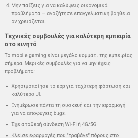
Μην παίζεις για να καλύψεις οικονομικά
προβλήματα — αναζήτησε επαγγελματική βοήθεια
αν χρειάζεται.
Τεχνικές συμβουλές για καλύτερη εμπειρία
στο κινητό
Το mobile gaming είναι μεγάλο κομμάτι της εμπειρίας
σήμερα. Μερικές συμβουλές για να μην έχεις
προβλήματα:
Χρησιμοποίησε το app για ταχύτερη φόρτωση και
καλύτερο UI.
Ενημέρωσε πάντα τη συσκευή και την εφαρμογή
για να αποφύγεις bugs.
Έχε σταθερή σύνδεση Wi-Fi ή 4G/5G.
Κλείσε εφαρμογές που "τραβάνε" πόρους στο