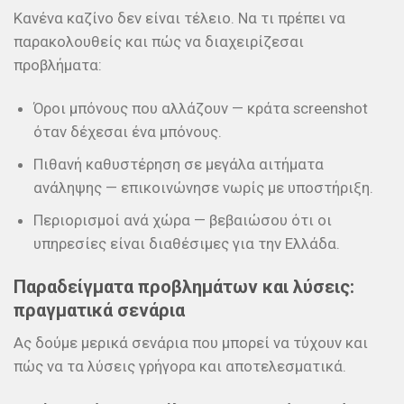
Κανένα καζίνο δεν είναι τέλειο. Να τι πρέπει να
παρακολουθείς και πώς να διαχειρίζεσαι
προβλήματα:
Όροι μπόνους που αλλάζουν — κράτα screenshot
όταν δέχεσαι ένα μπόνους.
Πιθανή καθυστέρηση σε μεγάλα αιτήματα
ανάληψης — επικοινώνησε νωρίς με υποστήριξη.
Περιορισμοί ανά χώρα — βεβαιώσου ότι οι
υπηρεσίες είναι διαθέσιμες για την Ελλάδα.
Παραδείγματα προβλημάτων και λύσεις:
πραγματικά σενάρια
Ας δούμε μερικά σενάρια που μπορεί να τύχουν και
πώς να τα λύσεις γρήγορα και αποτελεσματικά.