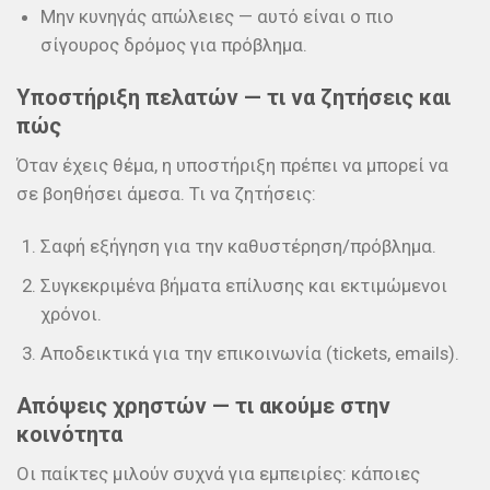
Μην κυνηγάς απώλειες — αυτό είναι ο πιο
σίγουρος δρόμος για πρόβλημα.
Υποστήριξη πελατών — τι να ζητήσεις και
πώς
Όταν έχεις θέμα, η υποστήριξη πρέπει να μπορεί να
σε βοηθήσει άμεσα. Τι να ζητήσεις:
Σαφή εξήγηση για την καθυστέρηση/πρόβλημα.
Συγκεκριμένα βήματα επίλυσης και εκτιμώμενοι
χρόνοι.
Αποδεικτικά για την επικοινωνία (tickets, emails).
Απόψεις χρηστών — τι ακούμε στην
κοινότητα
Οι παίκτες μιλούν συχνά για εμπειρίες: κάποιες